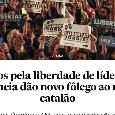
29 fotos
os pela liberdade de líde
cia dão novo fôlego a
catalão