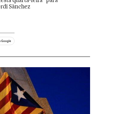
sta quarta-feira “para
ordi Sànchez
n Google