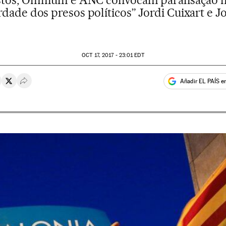
tos, Òmnium e ANC convocam paralisação ne
erdade dos presos políticos” Jordi Cuixart e J
OCT
17, 2017 - 23:01
EDT
Añadir EL PAÍS e
rtir en Whatsapp
ompartir en Facebook
Compartir en Twitter
Desplegar Redes Sociales