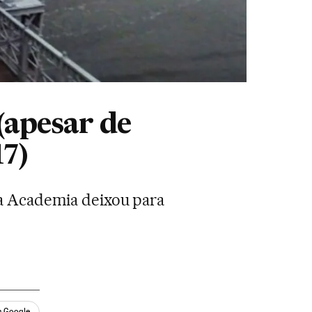
 (apesar de
17)
 a Academia deixou para
n Google