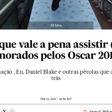
19 fotos
que vale a pena assistir
norados pelos Oscar 20
ção , Eu, Daniel Blake e outras pérolas que
trás
FEB
21, 2017 - 14:50
EST
Añadir EL PAÍS e