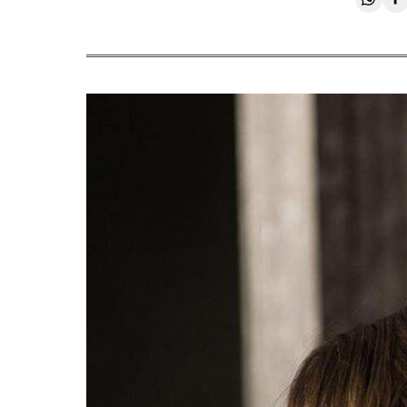
Compa
C