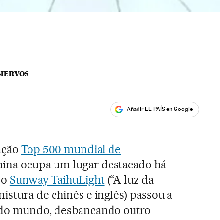
IERVOS
Añadir EL PAÍS en Google
ales
cação
Top 500 mundial de
China ocupa um lugar destacado há
 o
Sunway TaihuLight
(“A luz da
istura de chinês e inglês) passou a
 do mundo, desbancando outro