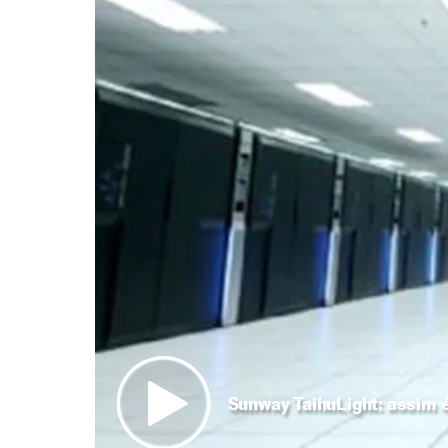
Sunway TaihuLight: assim 