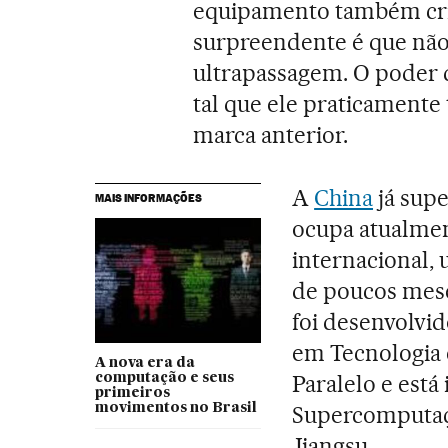
equipamento também cri
surpreendente é que não 
ultrapassagem. O poder 
tal que ele praticamente 
marca anterior.
A
China
já supe
MAIS INFORMAÇÕES
ocupa atualmen
internacional, 
de poucos mese
foi desenvolvi
em Tecnologia
A nova era da
Paralelo e está
computação e seus
primeiros
movimentos no Brasil
Supercomputaç
Jiangsu.