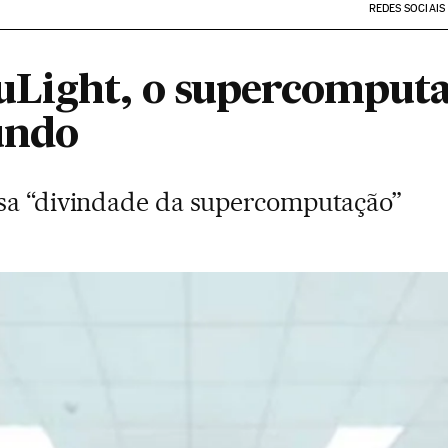
REDES SOCIAIS
uLight, o supercomput
undo
ssa “divindade da supercomputação”