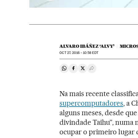
ALVARO IBÁÑEZ ‘ALVY’
MICROS
OCT
27, 2016 - 10:58
EDT
Compartir en Whatsapp
Compartir en Facebook
Compartir en Twitter
Desplegar Redes Soci
Na mais recente classifi
supercomputadores
, a 
alguns meses, desde que
divindade Taihu”, numa m
ocupar o primeiro lugar