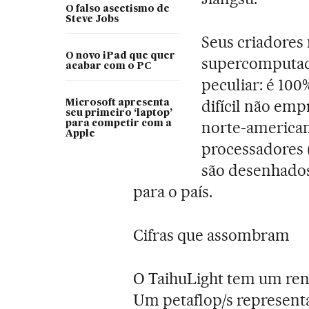
O falso ascetismo de
Steve Jobs
Seus criadores
O novo iPad que quer
supercomputado
acabar com o PC
peculiar: é 100
difícil não em
Microsoft apresenta
seu primeiro ‘laptop’
norte-american
para competir com a
Apple
processadores 
são desenhados
para o país.
Cifras que assombram
O TaihuLight tem um ren
Um petaflop/s represent