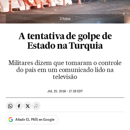
3 fotos
A tentativa de golpe de
Estado na Turquia
Militares dizem que tomaram o controle
do país em um comunicado lido na
televisão
JUL
15, 2016 - 17:28
EDT
Compartir en Whatsapp
Compartir en Facebook
Compartir en Twitter
Desplegar Redes Sociales
Añadir EL PAÍS en Google