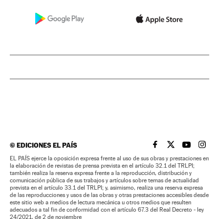
©
EDICIONES EL PAÍS
EL PAÍS BRASIL EN
EL PAÍS BRASI
EL PAÍS B
EL PA
EL PAÍS ejerce la oposición expresa frente al uso de sus obras y prestaciones en
la elaboración de revistas de prensa prevista en el artículo 32.1 del TRLPI;
también realiza la reserva expresa frente a la reproducción, distribución y
comunicación pública de sus trabajos y artículos sobre temas de actualidad
prevista en el artículo 33.1 del TRLPI; y, asimismo, realiza una reserva expresa
de las reproducciones y usos de las obras y otras prestaciones accesibles desde
este sitio web a medios de lectura mecánica u otros medios que resulten
adecuados a tal fin de conformidad con el artículo 67.3 del Real Decreto - ley
24/2021, de 2 de noviembre