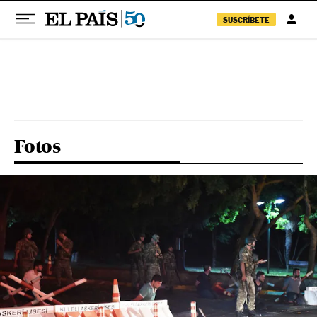
SUSCRÍBETE
Pular para o conteúdo
Fotos