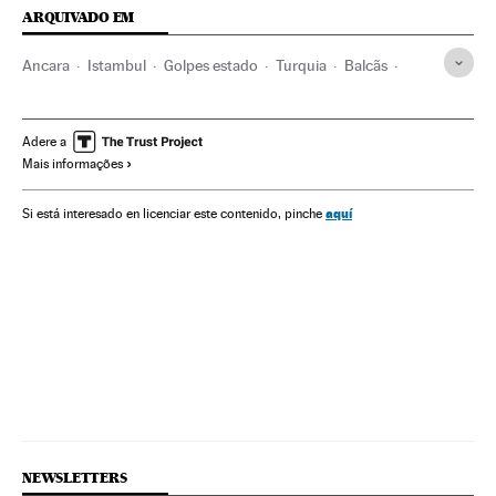
ARQUIVADO EM
Ancara
Istambul
Golpes estado
Turquia
Balcãs
Europa Sul
Oriente médio
Conflitos políticos
Ásia
Europa
Política
Adere a
Mais informações
aquí
Si está interesado en licenciar este contenido, pinche
NEWSLETTERS