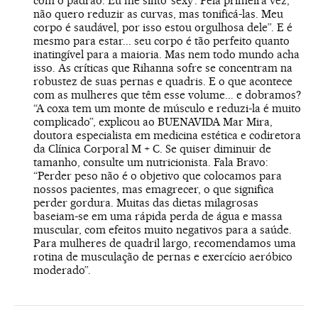
com o padrão. Eu me sinto ‘sexy’. Pela primeira vez,
não quero reduzir as curvas, mas tonificá-las. Meu
corpo é saudável, por isso estou orgulhosa dele”. E é
mesmo para estar... seu corpo é tão perfeito quanto
inatingível para a maioria. Mas nem todo mundo acha
isso. As críticas que Rihanna sofre se concentram na
robustez de suas pernas e quadris. E o que acontece
com as mulheres que têm esse volume... e dobramos?
“A coxa tem um monte de músculo e reduzi-la é muito
complicado”, explicou ao BUENAVIDA Mar Mira,
doutora especialista em medicina estética e codiretora
da Clínica Corporal M + C. Se quiser diminuir de
tamanho, consulte um nutricionista. Fala Bravo:
“Perder peso não é o objetivo que colocamos para
nossos pacientes, mas emagrecer, o que significa
perder gordura. Muitas das dietas milagrosas
baseiam-se em uma rápida perda de água e massa
muscular, com efeitos muito negativos para a saúde.
Para mulheres de quadril largo, recomendamos uma
rotina de musculação de pernas e exercício aeróbico
moderado”.