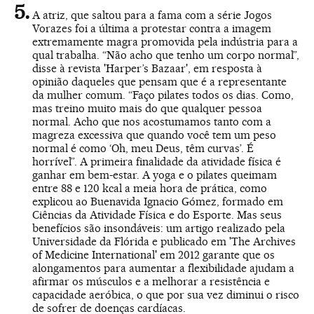
A atriz, que saltou para a fama com a série Jogos
Vorazes foi a última a protestar contra a imagem
extremamente magra promovida pela indústria para a
qual trabalha. “Não acho que tenho um corpo normal”,
disse à revista 'Harper’s Bazaar', em resposta à
opinião daqueles que pensam que é a representante
da mulher comum. “Faço pilates todos os dias. Como,
mas treino muito mais do que qualquer pessoa
normal. Acho que nos acostumamos tanto com a
magreza excessiva que quando você tem um peso
normal é como ‘Oh, meu Deus, têm curvas’. É
horrível”. A primeira finalidade da atividade física é
ganhar em bem-estar. A yoga e o pilates queimam
entre 88 e 120 kcal a meia hora de prática, como
explicou ao Buenavida Ignacio Gómez, formado em
Ciências da Atividade Física e do Esporte. Mas seus
benefícios são insondáveis: um artigo realizado pela
Universidade da Flórida e publicado em 'The Archives
of Medicine International' em 2012 garante que os
alongamentos para aumentar a flexibilidade ajudam a
afirmar os músculos e a melhorar a resistência e
capacidade aeróbica, o que por sua vez diminui o risco
de sofrer de doenças cardíacas.