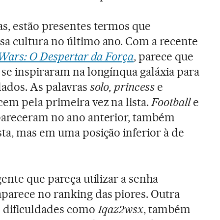
s, estão presentes termos que
a cultura no último ano. Com a recente
 Wars: O Despertar da Força
, parece que
 se inspiraram na longínqua galáxia para
dados. As palavras
solo, princess
e
em pela primeira vez na lista.
Football
e
areceram no ano anterior, também
sta, mas em uma posição inferior à de
gente que pareça utilizar a senha
arece no ranking das piores. Outra
z dificuldades como
1qaz2wsx
, também