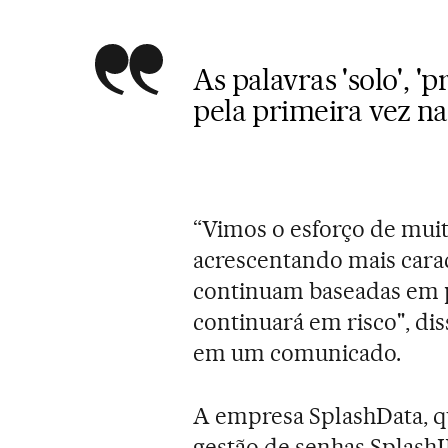
As palavras 'solo', '
pela primeira vez na 
“Vimos o esforço de muit
acrescentando mais carac
continuam baseadas em p
continuará em risco", di
em um comunicado.
A empresa SplashData, qu
gestão de senhas SplashID