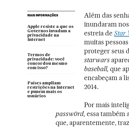
Além das senha
MAIS INFORMAÇÕES
inundaram noss
Apple resiste a que os
Governos invadam a
estreia de
Star
privacidade na
Internet
muitas pessoas
proteger seus 
Termos de
starwars
aparec
privacidade: você
concordou mesmo
baseball,
que ap
com isso?
encabeçam a li
Países ampliam
2014.
restrições na Internet
e punem mais os
usuários
Por mais inteli
passw0rd,
essa também ap
que, aparentemente, tra