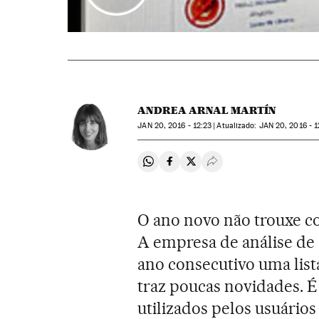
ANDREA ARNAL MARTÍN
JAN
20, 2016 - 12:23
atualizado:
JAN
20, 2016 - 1
Compartir en Whatsapp
Compartir en Facebook
Compartir en Twitter
Desplegar Redes Soci
O ano novo não trouxe c
A empresa de análise de
ano consecutivo uma list
traz poucas novidades. 
utilizados pelos usuários