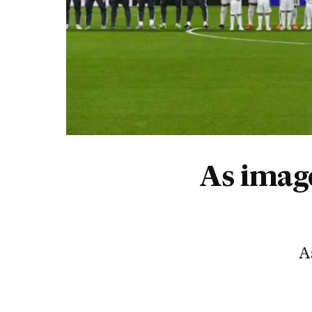
As image
A