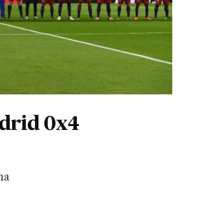
adrid 0x4
na