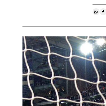
Compa
C