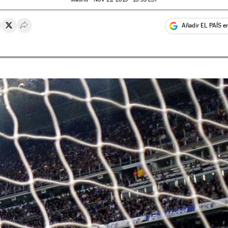
Añadir EL PAÍS e
rtir en Whatsapp
ompartir en Facebook
Compartir en Twitter
Desplegar Redes Sociales