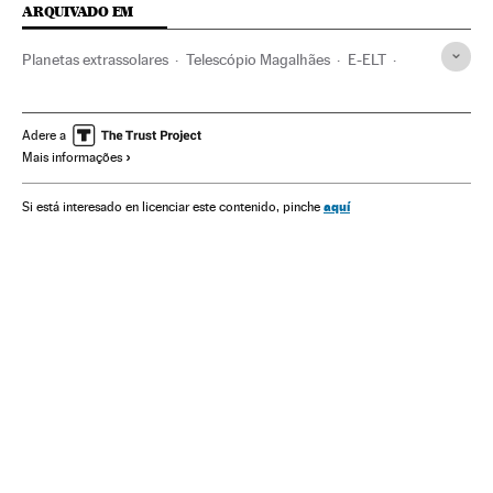
ARQUIVADO EM
Planetas extrassolares
Telescópio Magalhães
E-ELT
Telescópios
ESO
Chile
Observatórios astronômicos
Centros investigação
Universo
Investigação científica
Adere a
Mais informações
Astronomia
América do Sul
América Latina
América
Ciência
aquí
Si está interesado en licenciar este contenido, pinche