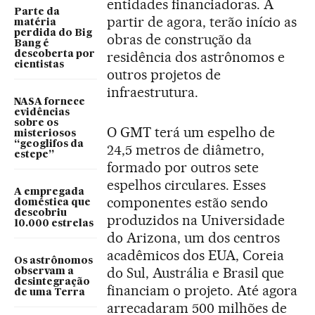
entidades financiadoras. A
Parte da
partir de agora, terão início as
matéria
perdida do Big
obras de construção da
Bang é
residência dos astrônomos e
descoberta por
cientistas
outros projetos de
infraestrutura.
NASA fornece
evidências
sobre os
O GMT terá um espelho de
misteriosos
“geoglifos da
24,5 metros de diâmetro,
estepe”
formado por outros sete
espelhos circulares. Esses
A empregada
componentes estão sendo
doméstica que
descobriu
produzidos na Universidade
10.000 estrelas
do Arizona, um dos centros
acadêmicos dos EUA, Coreia
Os astrônomos
do Sul, Austrália e Brasil que
observam a
desintegração
financiam o projeto. Até agora
de uma Terra
arrecadaram 500 milhões de