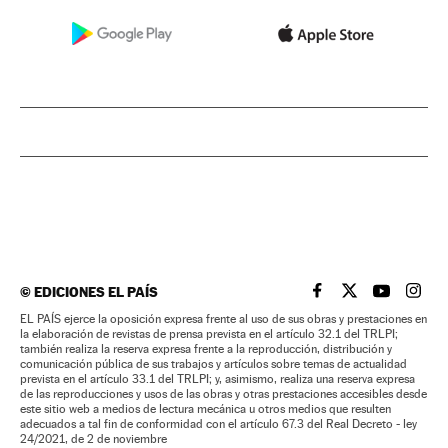
©
EDICIONES EL PAÍS
EL PAÍS BRASIL EN
EL PAÍS BRASI
EL PAÍS B
EL PA
EL PAÍS ejerce la oposición expresa frente al uso de sus obras y prestaciones en
la elaboración de revistas de prensa prevista en el artículo 32.1 del TRLPI;
también realiza la reserva expresa frente a la reproducción, distribución y
comunicación pública de sus trabajos y artículos sobre temas de actualidad
prevista en el artículo 33.1 del TRLPI; y, asimismo, realiza una reserva expresa
de las reproducciones y usos de las obras y otras prestaciones accesibles desde
este sitio web a medios de lectura mecánica u otros medios que resulten
adecuados a tal fin de conformidad con el artículo 67.3 del Real Decreto - ley
24/2021, de 2 de noviembre