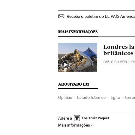
Receba o boletim do EL PAÍS Améric
MAIS INFORMAÇÕES
Londres la
britânicos
PABLO GUIMÓN
| LO
ARQUIVADO EM
Opinião
Estado Islâmico
Egito
terro
Europa Ocidental
África
Oriente médi
Adere a
Religião
Conflitos
Mais informações