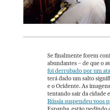
Se finalmente forem conf
abundantes – de que o av
foi derrubado por um at
terá dado um salto signif
e o Ocidente. As imagens 
tentando sair da cidade 
Rússia suspendeu voos pa
Espanha, estão pedindo q