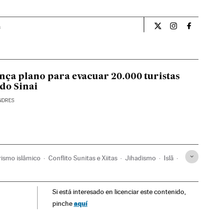
a
Opiniao El País Br
Opiniao El Pa
Opiniao 
nça plano para evacuar 20.000 turistas
 do Sinai
NDRES
rismo islâmico
Conflito Sunitas e Xiitas
Jihadismo
Islã
o
Grupos terroristas
Europa
Ásia
Terrorismo
Si está interesado en licenciar este contenido,
aquí
pinche