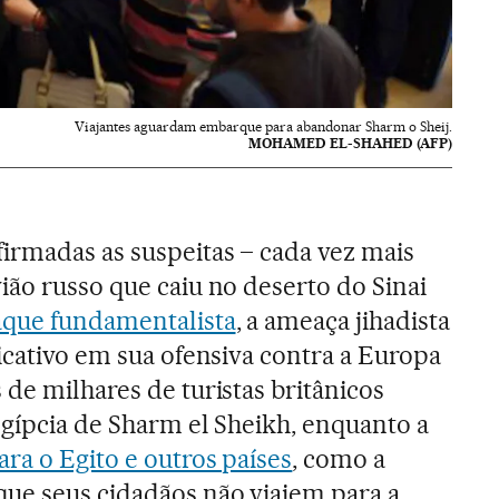
Viajantes aguardam embarque para abandonar Sharm o Sheij.
MOHAMED EL-SHAHED (AFP)
irmadas as suspeitas – cada vez mais
ião russo que caiu no deserto do Sinai
aque fundamentalista
, a ameaça jihadista
icativo em sua ofensiva contra a Europa
de milhares de turistas britânicos
egípcia de Sharm el Sheikh, enquanto a
ra o Egito e outros países
, como a
ue seus cidadãos não viajem para a