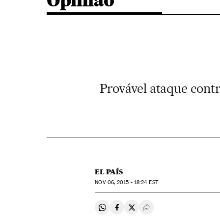
Opinião
Provável ataque contr
EL PAÍS
NOV
06, 2015 - 18:24
EST
Compartir en Whatsapp
Compartir en Facebook
Compartir en Twitter
Desplegar Redes Soci