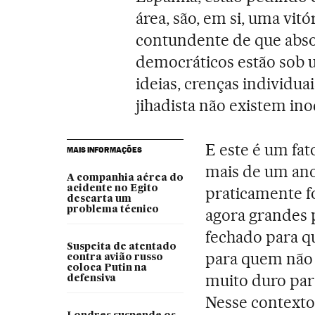
área, são, em si, uma vit
contundente de que abso
democráticos estão sob u
ideias, crenças individua
jihadista não existem ino
E este é um fat
MAIS INFORMAÇÕES
mais de um ano
A companhia aérea do
acidente no Egito
praticamente fo
descarta um
problema técnico
agora grandes 
fechado para qu
Suspeita de atentado
para quem não
contra avião russo
coloca Putin na
muito duro para
defensiva
Nesse contexto