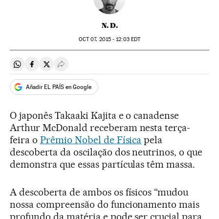
N. D.
OCT
07, 2015 - 12:03
EDT
Compartir en Whatsapp
Compartir en Facebook
Compartir en Twitter
Desplegar Redes Sociales
Añadir EL PAÍS en Google
O japonês Takaaki Kajita e o canadense
Arthur McDonald receberam nesta terça-
feira o
Prêmio Nobel de Física
pela
descoberta da oscilação dos neutrinos, o que
demonstra que essas partículas têm massa.
A descoberta de ambos os físicos “mudou
nossa compreensão do funcionamento mais
profundo da matéria e pode ser crucial para