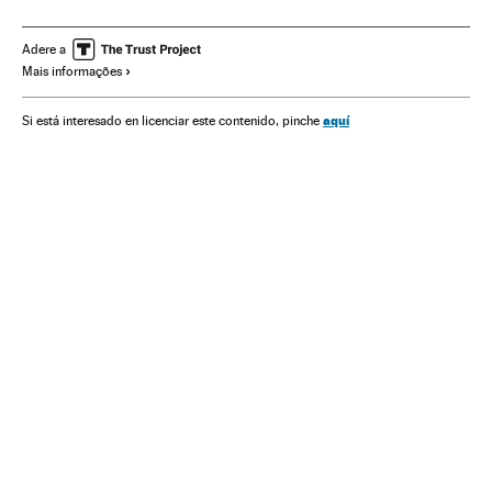
Prêmios
Física
Ciências exatas
Eventos
Ciência
Sociedade
Adere a
Mais informações
aquí
Si está interesado en licenciar este contenido, pinche