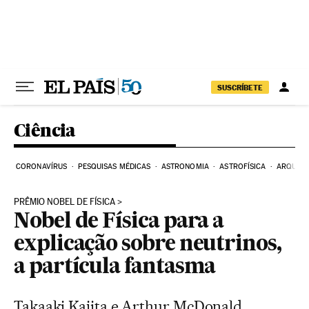
Pular para o conteúdo
SUSCRÍBETE
Ciência
CORONAVÍRUS
PESQUISAS MÉDICAS
ASTRONOMIA
ASTROFÍSICA
ARQUEO
PRÊMIO NOBEL DE FÍSICA
Nobel de Física para a
explicação sobre neutrinos,
a partícula fantasma
Takaaki Kajita e Arthur McDonald