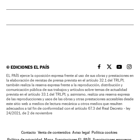
©
EDICIONES EL PAÍS
EL PAÍS BRASIL EN
EL PAÍS BRASI
EL PAÍS B
EL PA
EL PAÍS ejerce la oposición expresa frente al uso de sus obras y prestaciones en
la elaboración de revistas de prensa prevista en el artículo 32.1 del TRLPI;
también realiza la reserva expresa frente a la reproducción, distribución y
comunicación pública de sus trabajos y artículos sobre temas de actualidad
prevista en el artículo 33.1 del TRLPI; y, asimismo, realiza una reserva expresa
de las reproducciones y usos de las obras y otras prestaciones accesibles desde
este sitio web a medios de lectura mecánica u otros medios que resulten
adecuados a tal fin de conformidad con el artículo 67.3 del Real Decreto - ley
24/2021, de 2 de noviembre
Contacto
Venta de contenidos
Aviso legal
Política cookies
Política de privacidad
Mapa
Suscripciones EL PAÍS
Suscripciones empresas