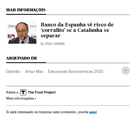
MAIS INFORMAÇÕES
Banco da Espanha vê risco de
‘corralito’ se a Catalunha se
separar
EL PAÍS
| MADRI
ARQUIVADO EM
Opinião
Artur Mas
Elecciones Autonómicas 2015
Elecciones autonómicas
Independentismo
Catalunha
Eleições
Ideologias
Política
Espanha
Adere a
Mais informações
aquí
Si está interesado en licenciar este contenido, pinche