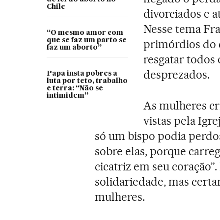
Chile
divorciados e 
Nesse tema Fran
“O mesmo amor com
que se faz um parto se
primórdios do c
faz um aborto”
resgatar todos 
desprezados.
Papa insta pobres a
luta por teto, trabalho
e terra: “Não se
intimidem”
As mulheres cr
vistas pela Ig
só um bispo podia perdoa
sobre elas, porque carre
cicatriz em seu coração”.
solidariedade, mas certa
mulheres.