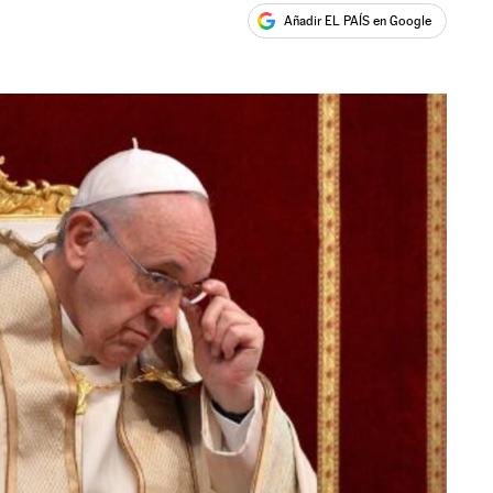
Añadir EL PAÍS en Google
ales