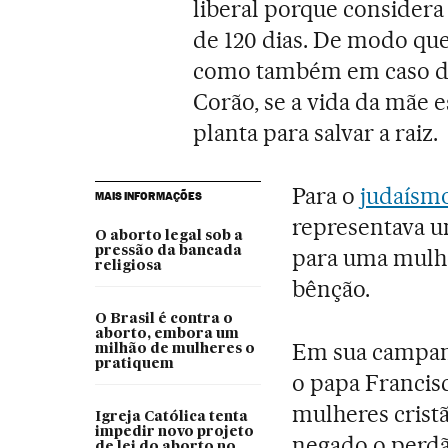
liberal porque considera
de 120 dias. De modo que
como também em caso de 
Corão, se a vida da mãe es
planta para salvar a raiz.
Para o
judaísm
MAIS INFORMAÇÕES
representava u
O aborto legal sob a
pressão da bancada
para uma mulher
religiosa
bênção.
O Brasil é contra o
aborto, embora um
Em sua campanh
milhão de mulheres o
pratiquem
o papa Francisc
mulheres crist
Igreja Católica tenta
impedir novo projeto
negado o perdã
de lei do aborto no