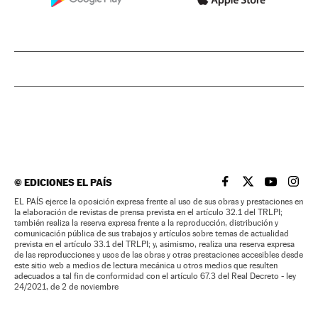
©
EDICIONES EL PAÍS
EL PAÍS BRASIL EN
EL PAÍS BRASI
EL PAÍS B
EL PA
EL PAÍS ejerce la oposición expresa frente al uso de sus obras y prestaciones en
la elaboración de revistas de prensa prevista en el artículo 32.1 del TRLPI;
también realiza la reserva expresa frente a la reproducción, distribución y
comunicación pública de sus trabajos y artículos sobre temas de actualidad
prevista en el artículo 33.1 del TRLPI; y, asimismo, realiza una reserva expresa
de las reproducciones y usos de las obras y otras prestaciones accesibles desde
este sitio web a medios de lectura mecánica u otros medios que resulten
adecuados a tal fin de conformidad con el artículo 67.3 del Real Decreto - ley
24/2021, de 2 de noviembre