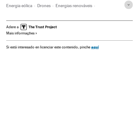
Energia eólica
Drones
Energias renováveis
Viral Internet
Setor aeronáutico
Fenômenos Internet
Internet
Fontes energia
Energia
Indústria
Adere a
Mais informações
aquí
Si está interesado en licenciar este contenido, pinche