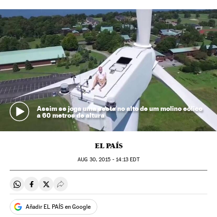
Assim se joga uma sesta no alto de um molino eólico
a 60 metros de altura
EL PAÍS
AUG
30, 2015 - 14:13
EDT
Compartir en Whatsapp
Compartir en Facebook
Compartir en Twitter
Desplegar Redes Sociales
Añadir EL PAÍS en Google