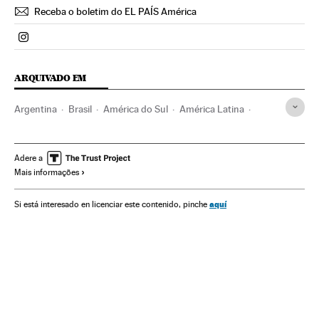
Receba o boletim do EL PAÍS América
Politica El País Brasil en Instagram
ARQUIVADO EM
Argentina
Brasil
América do Sul
América Latina
América
Transfobia
LGTBIphobia
Transexuais
Transexualidade
Lgtbiq
Identidade sexual
Adere a
Mais informações
Delitos ódio
Grupos sociais
Sexualidade
Preconceitos
Delitos
Problemas sociais
Sociedade
Justiça
aquí
Si está interesado en licenciar este contenido, pinche