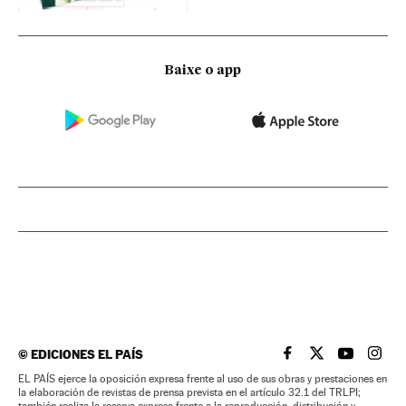
Baixe o app
©
EDICIONES EL PAÍS
EL PAÍS BRASIL EN
EL PAÍS BRASI
EL PAÍS B
EL PA
EL PAÍS ejerce la oposición expresa frente al uso de sus obras y prestaciones en
la elaboración de revistas de prensa prevista en el artículo 32.1 del TRLPI;