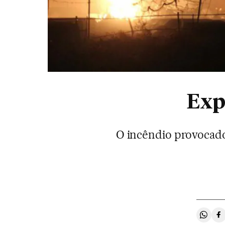
Exp
O incêndio provocado 
Compa
C