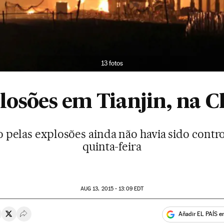
13 fotos
losões em Tianjin, na C
pelas explosões ainda não havia sido contro
quinta-feira
AUG
13, 2015 - 13:09
EDT
Añadir EL PAÍS e
rtir en Whatsapp
ompartir en Facebook
Compartir en Twitter
Desplegar Redes Sociales