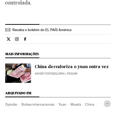
controlada.
Receba o boletim do EL PAÍS América
Opiniao El País Brasil en Twitter
Opiniao El País Brasil en Instagram
Opiniao El País Brasil en Facebook
MAIS INFORMAÇÕES
China desvaloriza o yuan outra vez
XAVIER FONTDEGLÒRIA
| PEQUIM
ARQUIVADO EM
Opinião
Bolsas internacionais
Yuan
Moeda
China
Dinheiro
Bolsa valores
Ásia oriental
Medios de pago