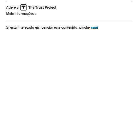
Mercados financeiros
Ásia
Economia
Finanças
Adere a
Mais informações
aquí
Si está interesado en licenciar este contenido, pinche