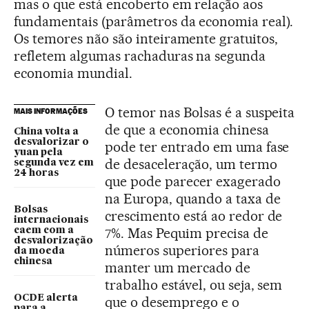
mas o que está encoberto em relação aos
fundamentais (parâmetros da economia real).
Os temores não são inteiramente gratuitos,
refletem algumas rachaduras na segunda
economia mundial.
O temor nas Bolsas é a suspeita
MAIS INFORMAÇÕES
de que a economia chinesa
China volta a
desvalorizar o
pode ter entrado em uma fase
yuan pela
de desaceleração, um termo
segunda vez em
24 horas
que pode parecer exagerado
na Europa, quando a taxa de
Bolsas
crescimento está ao redor de
internacionais
7%. Mas Pequim precisa de
caem com a
desvalorização
números superiores para
da moeda
chinesa
manter um mercado de
trabalho estável, ou seja, sem
OCDE alerta
que o desemprego e o
para a