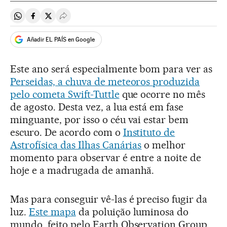
Compartir en Whatsapp
Compartir en Facebook
Compartir en Twitter
Desplegar Redes Sociales
Añadir EL PAÍS en Google
Este ano será especialmente bom para ver as
Perseidas, a chuva de meteoros produzida
pelo cometa Swift-Tuttle
que ocorre no mês
de agosto. Desta vez, a lua está em fase
minguante, por isso o céu vai estar bem
escuro. De acordo com o
Instituto de
Astrofísica das Ilhas Canárias
o melhor
momento para observar é entre a noite de
hoje e a madrugada de amanhã.
Mas para conseguir vê-las é preciso fugir da
luz.
Este mapa
da poluição luminosa do
mundo, feito pelo Earth Observation Group,