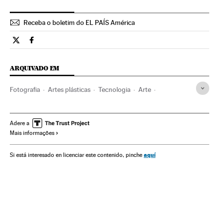
Receba o boletim do EL PAÍS América
Tecnologia El País Brasil en Twitter
Tecnologia El País Brasil en Facebook
ARQUIVADO EM
Fotografia
Artes plásticas
Tecnologia
Arte
Perseidas
Chuva estrelas
Fenômenos astronômicos
Astronomia
Ciência
Adere a
Mais informações
aquí
Si está interesado en licenciar este contenido, pinche