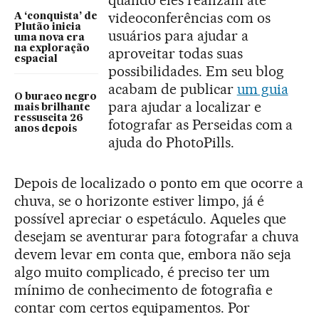
quando eles realizam até
videoconferências com os
A ‘conquista’ de
Plutão inicia
usuários para ajudar a
uma nova era
na exploração
aproveitar todas suas
espacial
possibilidades. Em seu blog
acabam de publicar
um guia
O buraco negro
para ajudar a localizar e
mais brilhante
ressuscita 26
fotografar as Perseidas com a
anos depois
ajuda do PhotoPills.
Depois de localizado o ponto em que ocorre a
chuva, se o horizonte estiver limpo, já é
possível apreciar o espetáculo. Aqueles que
desejam se aventurar para fotografar a chuva
devem levar em conta que, embora não seja
algo muito complicado, é preciso ter um
mínimo de conhecimento de fotografia e
contar com certos equipamentos. Por