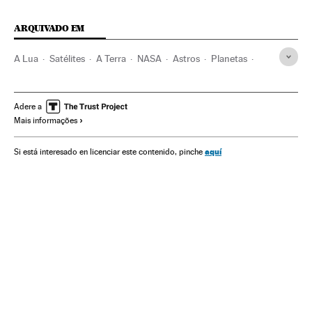
ARQUIVADO EM
A Lua
Satélites
A Terra
NASA
Astros
Planetas
Agências espaciais
Sistema solar
Astronáutica
Universo
Astronomia
Ciência
Adere a
Mais informações
aquí
Si está interesado en licenciar este contenido, pinche