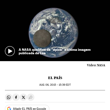
A NASA qualifica de "épica" a última imagem
publicada da Lua
Vídeo:
NASA
EL PAÍS
AUG
06, 2015 - 15:39
EDT
Compartir en Whatsapp
Compartir en Facebook
Compartir en Twitter
Desplegar Redes Sociales
Añadir EL PAÍS en Google