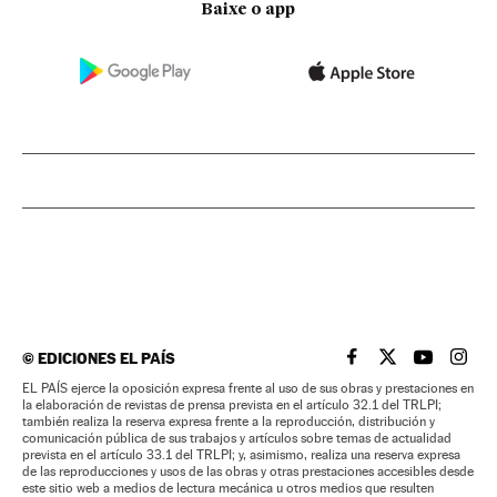
Baixe o app
©
EDICIONES EL PAÍS
EL PAÍS BRASIL EN
EL PAÍS BRASI
EL PAÍS B
EL PA
EL PAÍS ejerce la oposición expresa frente al uso de sus obras y prestaciones en
la elaboración de revistas de prensa prevista en el artículo 32.1 del TRLPI;
también realiza la reserva expresa frente a la reproducción, distribución y
comunicación pública de sus trabajos y artículos sobre temas de actualidad
prevista en el artículo 33.1 del TRLPI; y, asimismo, realiza una reserva expresa
de las reproducciones y usos de las obras y otras prestaciones accesibles desde
este sitio web a medios de lectura mecánica u otros medios que resulten