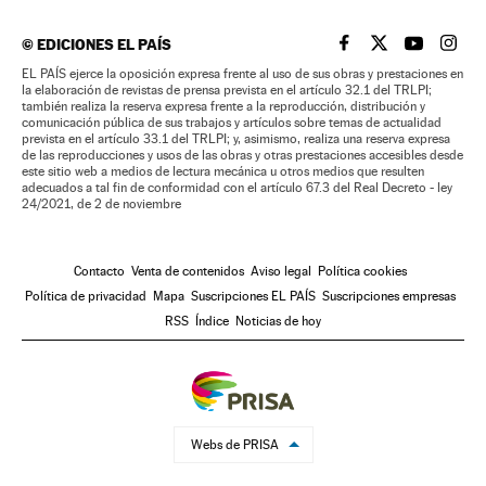
©
EDICIONES EL PAÍS
EL PAÍS BRASIL EN
EL PAÍS BRASI
EL PAÍS B
EL PA
EL PAÍS ejerce la oposición expresa frente al uso de sus obras y prestaciones en
la elaboración de revistas de prensa prevista en el artículo 32.1 del TRLPI;
también realiza la reserva expresa frente a la reproducción, distribución y
comunicación pública de sus trabajos y artículos sobre temas de actualidad
prevista en el artículo 33.1 del TRLPI; y, asimismo, realiza una reserva expresa
de las reproducciones y usos de las obras y otras prestaciones accesibles desde
este sitio web a medios de lectura mecánica u otros medios que resulten
adecuados a tal fin de conformidad con el artículo 67.3 del Real Decreto - ley
24/2021, de 2 de noviembre
Contacto
Venta de contenidos
Aviso legal
Política cookies
Política de privacidad
Mapa
Suscripciones EL PAÍS
Suscripciones empresas
RSS
Índice
Noticias de hoy
Webs de PRISA