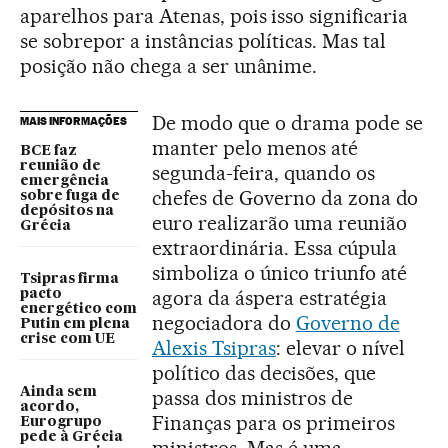
aparelhos para Atenas, pois isso significaria
se sobrepor a instâncias políticas. Mas tal
posição não chega a ser unânime.
De modo que o drama pode se
MAIS INFORMAÇÕES
manter pelo menos até
BCE faz
reunião de
segunda-feira, quando os
emergência
chefes de Governo da zona do
sobre fuga de
depósitos na
euro realizarão uma reunião
Grécia
extraordinária. Essa cúpula
simboliza o único triunfo até
Tsipras firma
agora da áspera estratégia
pacto
energético com
negociadora do
Governo de
Putin em plena
crise com UE
Alexis Tsipras
: elevar o nível
político das decisões, que
Ainda sem
passa dos ministros de
acordo,
Finanças para os primeiros
Eurogrupo
pede à Grécia
ministros. Mas é uma