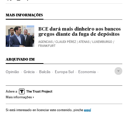
Opiniao El País Brasil en Twitter
Opiniao El País Brasil en Instagram
Opiniao El País Brasil en Facebook
MAIS INFORMAÇÕES
BCE dará mais dinheiro aos bancos
gregos diante da fuga de depósitos
AGENCIAS
/
CLAUDI PÉREZ
| ATENAS / LUXEMBURGO /
FRANKFURT
ARQUIVADO EM
Opinião
Grécia
Balcãs
Europa Sul
Economia
Crise dívida europeia
Troika
Resgate financeiro
Comissão Europeia
BCE
FMI
Crise financeira
Adere a
Mais informações
Bancos
UE
Organizações internacionais
Europa
Banca
Relações exteriores
Finanças
aquí
Si está interesado en licenciar este contenido, pinche