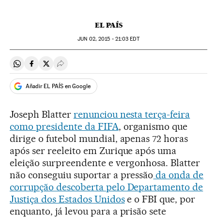
EL PAÍS
JUN
02, 2015 - 21:03
EDT
Compartir en Whatsapp
Compartir en Facebook
Compartir en Twitter
Desplegar Redes Sociales
Añadir EL PAÍS en Google
Joseph Blatter
renunciou nesta terça-feira
como presidente da FIFA
, organismo que
dirige o futebol mundial, apenas 72 horas
após ser reeleito em Zurique após uma
eleição surpreendente e vergonhosa. Blatter
não conseguiu suportar a pressão
da onda de
corrupção descoberta pelo Departamento de
Justiça dos Estados Unidos
e o FBI que, por
enquanto, já levou para a prisão sete