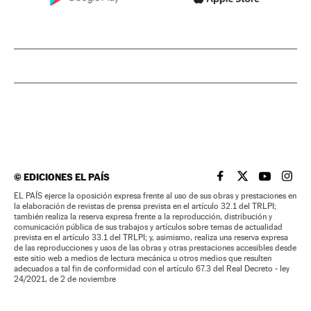
©
EDICIONES EL PAÍS
EL PAÍS BRASIL EN
EL PAÍS BRASI
EL PAÍS B
EL PA
EL PAÍS ejerce la oposición expresa frente al uso de sus obras y prestaciones en
la elaboración de revistas de prensa prevista en el artículo 32.1 del TRLPI;
también realiza la reserva expresa frente a la reproducción, distribución y
comunicación pública de sus trabajos y artículos sobre temas de actualidad
prevista en el artículo 33.1 del TRLPI; y, asimismo, realiza una reserva expresa
de las reproducciones y usos de las obras y otras prestaciones accesibles desde
este sitio web a medios de lectura mecánica u otros medios que resulten
adecuados a tal fin de conformidad con el artículo 67.3 del Real Decreto - ley
24/2021, de 2 de noviembre