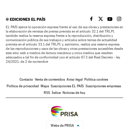
©
EDICIONES EL PAÍS
EL PAÍS BRASIL EN
EL PAÍS BRASI
EL PAÍS B
EL PA
EL PAÍS ejerce la oposición expresa frente al uso de sus obras y prestaciones en
la elaboración de revistas de prensa prevista en el artículo 32.1 del TRLPI;
también realiza la reserva expresa frente a la reproducción, distribución y
comunicación pública de sus trabajos y artículos sobre temas de actualidad
prevista en el artículo 33.1 del TRLPI; y, asimismo, realiza una reserva expresa
de las reproducciones y usos de las obras y otras prestaciones accesibles desde
este sitio web a medios de lectura mecánica u otros medios que resulten
adecuados a tal fin de conformidad con el artículo 67.3 del Real Decreto - ley
24/2021, de 2 de noviembre
Contacto
Venta de contenidos
Aviso legal
Política cookies
Política de privacidad
Mapa
Suscripciones EL PAÍS
Suscripciones empresas
RSS
Índice
Noticias de hoy
Webs de PRISA