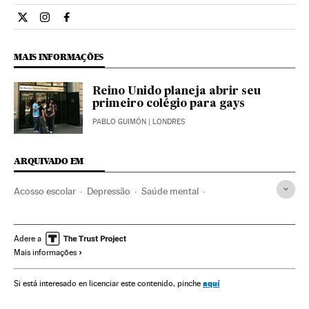
Ciencia El País Brasil en Twitter
Ciencia El País Brasil en Instagram
Ciencia El País Brasil en Facebook
MAIS INFORMAÇÕES
Reino Unido planeja abrir seu
primeiro colégio para gays
PABLO GUIMÓN
| LONDRES
ARQUIVADO EM
Acosso escolar
Depressão
Saúde mental
Violência escolar
Integridade pessoal
Doenças mentais
Sistema educativo
Doenças
Medicina preventiva
Adere a
Mais informações
Delitos
Medicina
Justiça
Saúde
Ciência
Sociedade
Coexistência escolar
Comunidade educativa
aquí
Si está interesado en licenciar este contenido, pinche
Educação