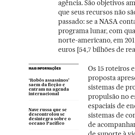
agência. São objetivos 
que seus recursos não s
passado: se a NASA conta
programa lunar, com qua
norte-americano, em 2015
euros [54,7 bilhões de reai
Os 15 roteiros 
MAIS INFORMAÇÕES
proposta apres
‘Robôs assassinos’
saem da ficção e
sistemas de pr
entram na agenda
internacional
propulsão no 
espaciais de en
Nave russa que se
sistemas de co
descontrolou se
desintegra sobre o
de acompanhame
oceano Pacífico
de suporte à v