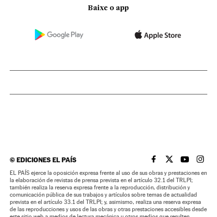
Baixe o app
©
EDICIONES EL PAÍS
EL PAÍS BRASIL EN
EL PAÍS BRASI
EL PAÍS B
EL PA
EL PAÍS ejerce la oposición expresa frente al uso de sus obras y prestaciones en
la elaboración de revistas de prensa prevista en el artículo 32.1 del TRLPI;
también realiza la reserva expresa frente a la reproducción, distribución y
comunicación pública de sus trabajos y artículos sobre temas de actualidad
prevista en el artículo 33.1 del TRLPI; y, asimismo, realiza una reserva expresa
de las reproducciones y usos de las obras y otras prestaciones accesibles desde
este sitio web a medios de lectura mecánica u otros medios que resulten