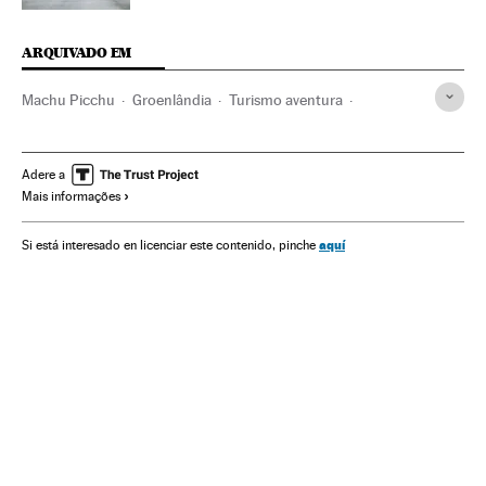
ARQUIVADO EM
Machu Picchu
Groenlândia
Turismo aventura
Classificação viagens
África do Sul
Viagens
Islândia
Peru
Incas
Mongólia
Monte Everest
França
Adere a
Mais informações
Destinos turísticos
Nepal
Montanhas com mais de 8000 m de altitude
África
aquí
Si está interesado en licenciar este contenido, pinche
Estados Unidos
Cordilheiras
América do Sul
América Latina
América do Norte
Espaços naturais
Ofertas turísticas
Turismo