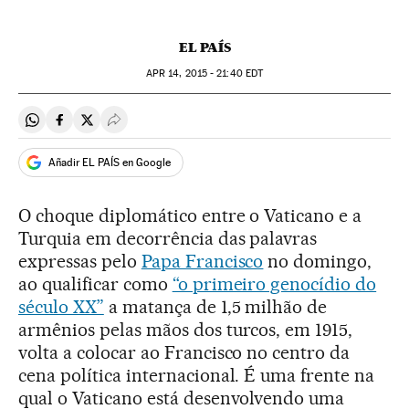
EL PAÍS
APR
14, 2015 - 21:40
EDT
Compartir en Whatsapp
Compartir en Facebook
Compartir en Twitter
Desplegar Redes Sociales
Añadir EL PAÍS en Google
O choque diplomático entre o Vaticano e a
Turquia em decorrência das palavras
expressas pelo
Papa Francisco
no domingo,
ao qualificar como
“o primeiro genocídio do
século XX”
a matança de 1,5 milhão de
armênios pelas mãos dos turcos, em 1915,
volta a colocar ao Francisco no centro da
cena política internacional. É uma frente na
qual o Vaticano está desenvolvendo uma