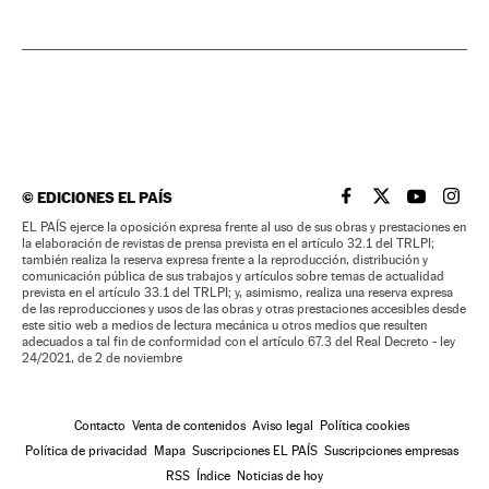
©
EDICIONES EL PAÍS
EL PAÍS BRASIL EN
EL PAÍS BRASI
EL PAÍS B
EL PA
EL PAÍS ejerce la oposición expresa frente al uso de sus obras y prestaciones en
la elaboración de revistas de prensa prevista en el artículo 32.1 del TRLPI;
también realiza la reserva expresa frente a la reproducción, distribución y
comunicación pública de sus trabajos y artículos sobre temas de actualidad
prevista en el artículo 33.1 del TRLPI; y, asimismo, realiza una reserva expresa
de las reproducciones y usos de las obras y otras prestaciones accesibles desde
este sitio web a medios de lectura mecánica u otros medios que resulten
adecuados a tal fin de conformidad con el artículo 67.3 del Real Decreto - ley
24/2021, de 2 de noviembre
Contacto
Venta de contenidos
Aviso legal
Política cookies
Política de privacidad
Mapa
Suscripciones EL PAÍS
Suscripciones empresas
RSS
Índice
Noticias de hoy