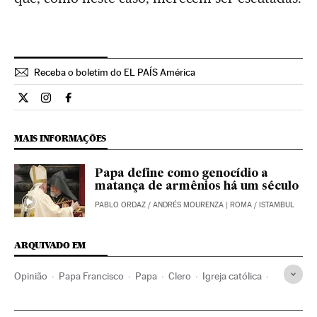
Receba o boletim do EL PAÍS América
Opiniao El País Brasil en Twitter
Opiniao El País Brasil en Instagram
Opiniao El País Brasil en Facebook
MAIS INFORMAÇÕES
Papa define como genocídio a
matança de armênios há um século
PABLO ORDAZ
/
ANDRÉS MOURENZA
| ROMA / ISTAMBUL
ARQUIVADO EM
Opinião
Papa Francisco
Papa
Clero
Igreja católica
Cultura
Cristianismo
Política
Religião