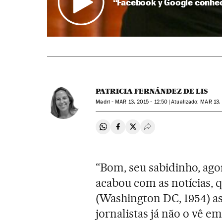
“Facebook y Google conhec
PATRICIA FERNÁNDEZ DE LIS
Madri -
MAR
13, 2015 - 12:50
atualizado:
MAR
13,
Compartir en Whatsapp
Compartir en Facebook
Compartir en Twitter
Desplegar Redes Soci
“Bom, seu sabidinho, ag
acabou com as notícias, qu
(Washington DC, 1954) a
jornalistas já não o vê 