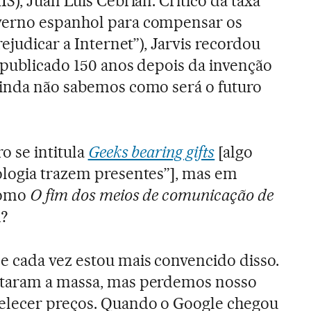
S), Juan Luis Cebrián. Crítico da taxa
verno espanhol para compensar os
rejudicar a Internet”), Jarvis recordou
i publicado 150 anos depois da invenção
ainda não sabemos como será o futuro
o se intitula
Geeks bearing gifts
[algo
ologia trazem presentes”], mas em
como
O fim dos meios de comunicação de
m?
e cada vez estou mais convencido disso.
ntaram a massa, mas perdemos nosso
elecer preços. Quando o Google chegou