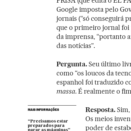
PRISA (que edita o EL PAÍ
Google imposta pelo Go
jornais (“só conseguirá p
que o primeiro jornal fo
da imprensa, “portanto 
das notícias”.
Pergunta.
Seu último livr
como “os loucos da tecn
espanhol foi traduzido 
massa
. É realmente o fi
Resposta.
Sim, 
MAIS INFORMAÇÕES
Os meios inve
“Precisamos estar
preparados para
poder de estab
parar as máquinas”