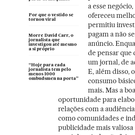
a esse negócio,
ofereceu melho
Por que o vestido se
tornou viral
permitiu invest
pagam a não se
Morre David Carr, o
jornalista que
anúncio. Enqua
investigou até mesmo
a si próprio
de pensar que 
um jornal, de a
“Hoje para cada
E, além disso,
jornalista tem pelo
menos 1000
ombudsmen na porta”
consumo básico
mais. Mas a bo
oportunidade para elabo
relações com a audiência,
como comunidades e ind
publicidade mais valiosa 