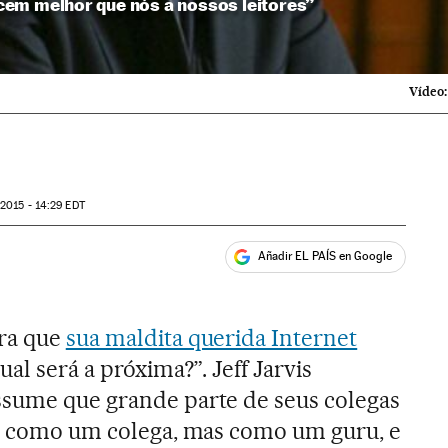
em melhor que nós a nossos leitores”
Vídeo:
 2015 - 14:29
EDT
Añadir EL PAÍS en Google
ales
ora que
sua maldita querida Internet
al será a próxima?”. Jeff Jarvis
ssume que grande parte de seus colegas
em como um colega, mas como um guru, e