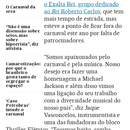
o Exalta Rei, grupo dedicado
O Carnaval da
ao
Rei
Roberto Carlos
, que tem
seca
mais tempo de estrada, mas
esteve a ponto de ficar fora do
“Não é uma
discussão sobre
carnaval este ano por falta de
seios, mas
patrocinadores.
sobre
hipocrisia”, diz
ativista
“Somos apaixonados pelo
carnaval e pela música. Nosso
Camarotização:
por que o
desejo era fazer uma
brasileiro
gosta tanto de
homenagem a Michael
segregar o
Jackson e além disso vimos
espaço?
uma ligação do seu trabalho
com a diversidade musical do
‘Caso
Petrobras’
nosso país”, diz Jaque
invade o
Vasconcelos, instrumentista e
carnaval
uma das fundadoras do bloco
Thriller Elétrico. “Tocamos baião, samba,