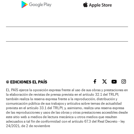
©
EDICIONES EL PAÍS
EL PAÍS BRASIL EN
EL PAÍS BRASI
EL PAÍS B
EL PA
EL PAÍS ejerce la oposición expresa frente al uso de sus obras y prestaciones en
la elaboración de revistas de prensa prevista en el artículo 32.1 del TRLPI;
también realiza la reserva expresa frente a la reproducción, distribución y
comunicación pública de sus trabajos y artículos sobre temas de actualidad
prevista en el artículo 33.1 del TRLPI; y, asimismo, realiza una reserva expresa
de las reproducciones y usos de las obras y otras prestaciones accesibles desde
este sitio web a medios de lectura mecánica u otros medios que resulten
adecuados a tal fin de conformidad con el artículo 67.3 del Real Decreto - ley
24/2021, de 2 de noviembre