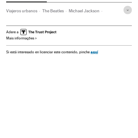
Viajeros urbanos
The Beatles
Michael Jackson
Backstreet Boys
Viagens
Rio de Janeiro
Carnaval
Estado Rio de Janeiro
Bandas
Brasil
Adere a
Mais informações
Ofertas turísticas
América do Sul
América Latina
Turismo
Música
América
Festas populares
Festas
aquí
Si está interesado en licenciar este contenido, pinche
Folclore
Cultura tradicional
Cultura