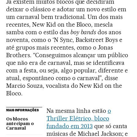
Já existem muitos blocos que decidiram
deixar o clássico e adotar um novo estilo em
um carnaval bem tradicional. Um dos mais
recentes, New Kid on the Bloco, mescla
samba com o estilo das
boy bands
dos anos
noventa, como o ‘N Sync, Backstreet Boys e
até grupos mais recentes, como o Jonas
Brothers. “Conseguimos alcançar um público
que não era de carnaval, mas se identificava
com a festa, ou seja, algo popular, diferente e
atual, espontâneo como o carnaval”, disse
Marcio Souza, vocalista do New Kid on the
Bloco.
Na mesma linha estão
o
MAIS INFORMAÇÕES
Thriller Elétrico, bloco
Os blocos
antecipam o
fundado em 2013
que só canta
Carnaval
músicas de Michael Jackson; e