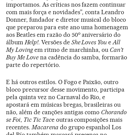
importamos. As críticas nos fazem continuar
com mais força e novidades”, conta Leandro
Donner, fundador e diretor musical do bloco
que preparou para este ano uma homenagem
o
aos Beatles em razão do 50
aniversário do
álbum
Help!.
Versões de
She Loves You
e
All
My Loving
em ritmo de marchinha, ou
Can't
Buy Me Love
na cadência do samba, formarão
parte do repertório.
E há outros estilos. O Fogo e Paixão, outro
bloco precursor desse movimento, participa
pela quinta vez no Carnaval do Rio, e
apostará em músicas bregas, brasileiras ou
não, além de canções antigas como
Chorando
se Foi
,
Tic Tic Tac
e outras composições mais
recentes.
Macarena
do grupo espanhol Los
del Río também marcará presença no