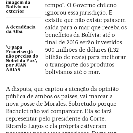
imagem da
tempo”. O Governo chileno
Bolívia no
ignorou essa jurisdição. E
exterior
existiu que não existe país sem
saída para o mar que receba os
A decadência
da Alba
benefícios da Bolívia: até o
final de 2016 serão investidos
'O papa
500 milhões de dólares (1,32
Francisco já
bilhão de reais) para melhorar
não precisa do
Nobel da Paz',
o transporte dos produtos
por JUAN
ARIAS
bolivianos até o mar.
A disputa, que captou a atenção da opinião
pública de ambos os países, vai marcar a
nova posse de Morales. Sobretudo porque
Bachelet não vai comparecer. Ela se fará
representar pelo presidente da Corte.
Ricardo Lagos e ela própria estiveram