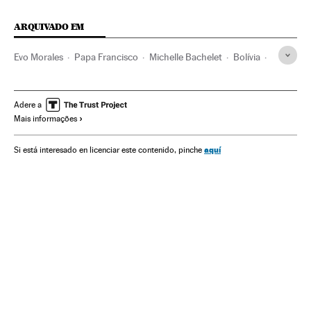
ARQUIVADO EM
Evo Morales
Papa Francisco
Michelle Bachelet
Bolívia
Chile
Papa
Clero
Relações internacionais
América do Sul
América Latina
América
Adere a
Mais informações
Igreja católica
Cristianismo
Relações exteriores
Religião
aquí
Si está interesado en licenciar este contenido, pinche