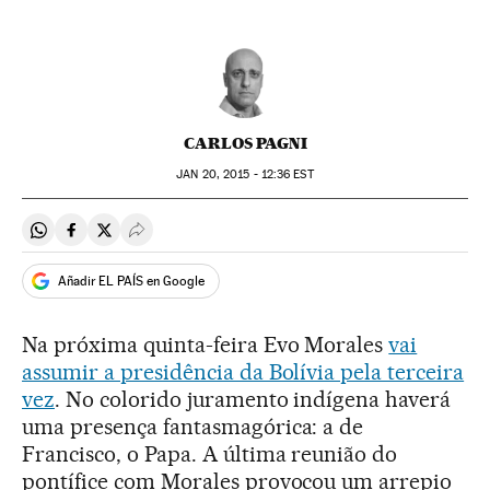
CARLOS PAGNI
JAN
20, 2015 - 12:36
EST
Compartir en Whatsapp
Compartir en Facebook
Compartir en Twitter
Desplegar Redes Sociales
Añadir EL PAÍS en Google
Na próxima quinta-feira Evo Morales
vai
assumir a presidência da Bolívia pela terceira
vez
. No colorido juramento indígena haverá
uma presença fantasmagórica: a de
Francisco, o Papa. A última reunião do
pontífice com Morales provocou um arrepio