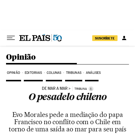
Pular para o conteúdo
SUSCRÍBETE
Opinião
OPINIÃO
EDITORIAIS
COLUNAS
TRIBUNAS
ANÁLISES
DE MAR A MAR
i
TRIBUNA
O pesadelo chileno
Evo Morales pede a mediação do papa
Francisco no conflito com o Chile em
torno de uma saída ao mar para seu país