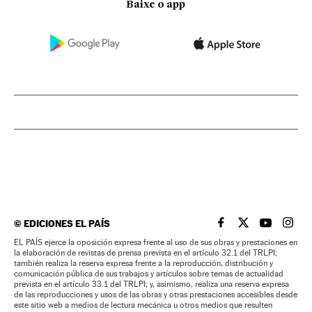
Baixe o app
©
EDICIONES EL PAÍS
EL PAÍS BRASIL EN
EL PAÍS BRASI
EL PAÍS B
EL PA
EL PAÍS ejerce la oposición expresa frente al uso de sus obras y prestaciones en
la elaboración de revistas de prensa prevista en el artículo 32.1 del TRLPI;
también realiza la reserva expresa frente a la reproducción, distribución y
comunicación pública de sus trabajos y artículos sobre temas de actualidad
prevista en el artículo 33.1 del TRLPI; y, asimismo, realiza una reserva expresa
de las reproducciones y usos de las obras y otras prestaciones accesibles desde
este sitio web a medios de lectura mecánica u otros medios que resulten