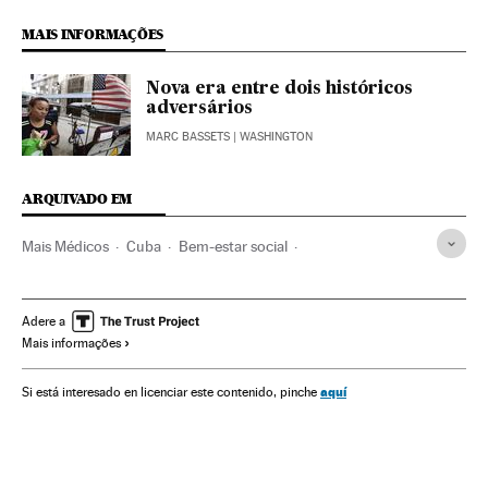
MAIS INFORMAÇÕES
Nova era entre dois históricos
adversários
MARC BASSETS
| WASHINGTON
ARQUIVADO EM
Mais Médicos
Cuba
Bem-estar social
Ministério Saúde
Caraíbas
Política sanitária
Política social
Brasil
Ministerios
América Latina
Adere a
Mais informações
América do Sul
Governo Brasil
América
Governo
Previdência
Administração Estado
Política
Saúde
aquí
Si está interesado en licenciar este contenido, pinche
Administração pública
Sociedade