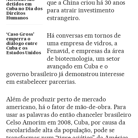
que a China criou há 30 anos
detidos em
para atrair investimento
Cuba no Dia dos
Direitos
estrangeiro.
Humanos
Há conversas em tornos de
‘Caso Gross’
emperra o
uma empresa de vidros, a
diálogo entre
Cuba e os
Fenavid, e empresas da área
Estados Unidos
de biotecnologia, um setor
avançado em Cuba e o
governo brasileiro já demonstrou interesse
em estabelecer parcerias.
Além de produzir perto de mercado
americano, há o fator de mão-de-obra. Para
usar as palavras do então chanceler brasileiro
Celso Amorim em 2008, Cuba, por causa da
escolaridade alta da população, pode se
transformar num “tigre asiático” da América