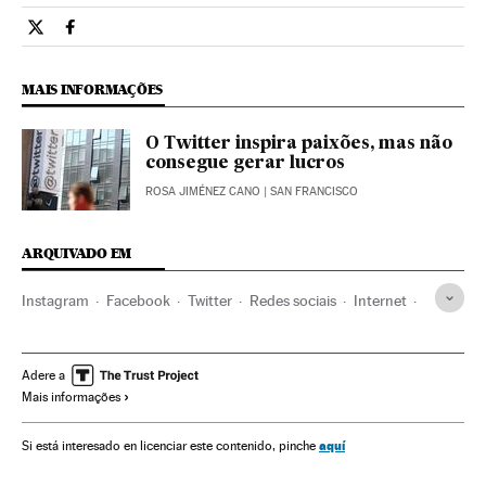
Tecnologia El País Brasil en Twitter
Tecnologia El País Brasil en Facebook
MAIS INFORMAÇÕES
O Twitter inspira paixões, mas não
consegue gerar lucros
ROSA JIMÉNEZ CANO
| SAN FRANCISCO
ARQUIVADO EM
Instagram
Facebook
Twitter
Redes sociais
Internet
Empresas
Economia
Apps
Aplicações informáticas
Telefonia celular multimídia
Programas informáticos
Adere a
Mais informações
Celular
Informática
Telefonia
Indústria
Telecomunicações
Comunicações
Mobilidade
aquí
Si está interesado en licenciar este contenido, pinche
Tecnologia
Ciência