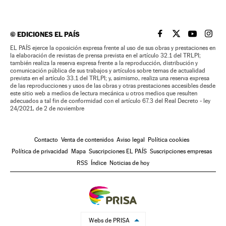
©
EDICIONES EL PAÍS
EL PAÍS BRASIL EN
EL PAÍS BRASI
EL PAÍS B
EL PA
EL PAÍS ejerce la oposición expresa frente al uso de sus obras y prestaciones en
la elaboración de revistas de prensa prevista en el artículo 32.1 del TRLPI;
también realiza la reserva expresa frente a la reproducción, distribución y
comunicación pública de sus trabajos y artículos sobre temas de actualidad
prevista en el artículo 33.1 del TRLPI; y, asimismo, realiza una reserva expresa
de las reproducciones y usos de las obras y otras prestaciones accesibles desde
este sitio web a medios de lectura mecánica u otros medios que resulten
adecuados a tal fin de conformidad con el artículo 67.3 del Real Decreto - ley
24/2021, de 2 de noviembre
Contacto
Venta de contenidos
Aviso legal
Política cookies
Política de privacidad
Mapa
Suscripciones EL PAÍS
Suscripciones empresas
RSS
Índice
Noticias de hoy
Webs de PRISA