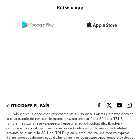
Baixe o app
©
EDICIONES EL PAÍS
EL PAÍS BRASIL EN
EL PAÍS BRASI
EL PAÍS B
EL PA
EL PAÍS ejerce la oposición expresa frente al uso de sus obras y prestaciones en
la elaboración de revistas de prensa prevista en el artículo 32.1 del TRLPI;
también realiza la reserva expresa frente a la reproducción, distribución y
comunicación pública de sus trabajos y artículos sobre temas de actualidad
prevista en el artículo 33.1 del TRLPI; y, asimismo, realiza una reserva expresa
de las reproducciones y usos de las obras y otras prestaciones accesibles desde