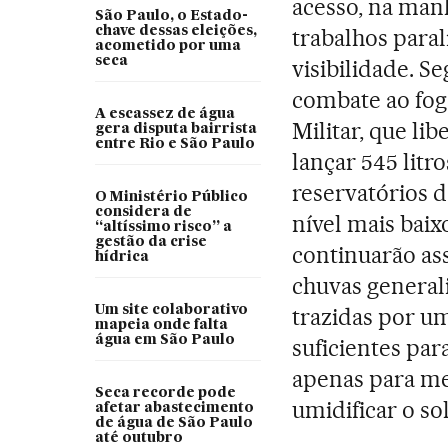
acesso, na manh
São Paulo, o Estado-
chave dessas eleições,
trabalhos paral
acometido por uma
seca
visibilidade. S
combate ao fogo
A escassez de água
Militar, que l
gera disputa bairrista
entre Rio e São Paulo
lançar 545 litr
reservatórios 
O Ministério Público
considera de
nível mais baix
“altíssimo risco” a
gestão da crise
continuarão ass
hídrica
chuvas generali
Um site colaborativo
trazidas por um
mapeia onde falta
água em São Paulo
suficientes par
apenas para me
Seca recorde pode
umidificar o sol
afetar abastecimento
de água de São Paulo
até outubro