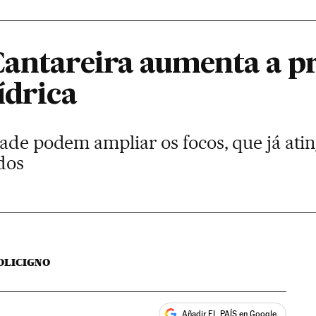
Cantareira aumenta a p
ídrica
dade podem ampliar os focos, que já at
dos
OLICIGNO
Añadir EL PAÍS en Google