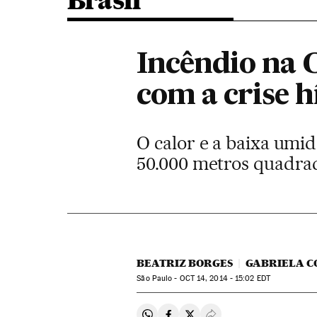
Brasil
Incêndio na 
com a crise h
O calor e a baixa umi
50.000 metros quadra
BEATRIZ BORGES
GABRIELA C
São Paulo -
OCT
14, 2014 - 15:02
EDT