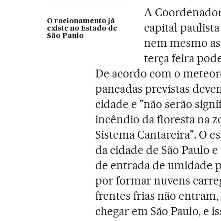
A Coordenadori
O racionamento já
capital paulist
existe no Estado de
São Paulo
nem mesmo as c
terça feira pod
De acordo com o meteoro
pancadas previstas deve
cidade e "não serão signi
incêndio da floresta na 
Sistema Cantareira". O es
da cidade de São Paulo e 
de entrada de umidade po
por formar nuvens carrega
frentes frias não entram,
chegar em São Paulo, e is