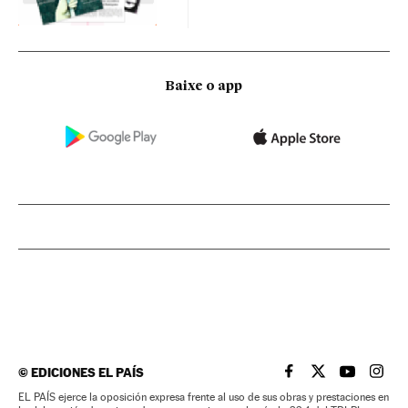
Baixe o app
©
EDICIONES EL PAÍS
EL PAÍS BRASIL EN
EL PAÍS BRASI
EL PAÍS B
EL PA
EL PAÍS ejerce la oposición expresa frente al uso de sus obras y prestaciones en