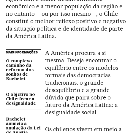
econômico e a menor população da região e
no entanto —ou por isso mesmo—, o Chile
constitui o melhor reflexo positivo e negativo
da situação política e de identidade de parte
da América Latina.
A América procura a si
MAIS INFORMAÇÕES
mesma. Deseja encontrar o
O complexo
caminho da
equilíbrio entre os modelos
reforma dos
formais das democracias
sonhos de
Bachelet
tradicionais, o grande
desequilíbrio e a grande
O objetivo no
dúvida que paira sobre o
Chile: frear a
futuro da América Latina: a
desigualdade
desigualdade social.
Bachelet
anuncia a
Os chilenos vivem em meio a
anulação da Lei
de Anistia