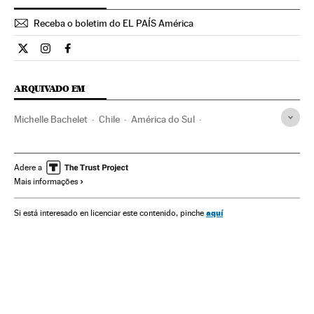
Receba o boletim do EL PAÍS América
Opiniao El País Brasil en Twitter
Opiniao El País Brasil en Instagram
Opiniao El País Brasil en Facebook
ARQUIVADO EM
Michelle Bachelet
Chile
América do Sul
América Latina
América
Conflitos
Sociedade
Política
Adere a
Mais informações
aquí
Si está interesado en licenciar este contenido, pinche