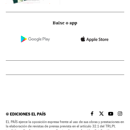
Baixe o app
©
EDICIONES EL PAÍS
EL PAÍS BRASIL EN
EL PAÍS BRASI
EL PAÍS B
EL PA
EL PAÍS ejerce la oposición expresa frente al uso de sus obras y prestaciones en
la elaboración de revistas de prensa prevista en el artículo 32.1 del TRLPI;