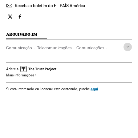
Receba o boletim do EL PAÍS América
Tecnologia El País Brasil en Twitter
Tecnologia El País Brasil en Facebook
ARQUIVADO EM
Comunicação
Telecomunicações
Comunicações
Ataques informáticos
Google
Filtração documentos
Motores pesquisa
Segurança internet
Internet
Adere a
Mais informações
Empresas
Meios comunicação
Economia
aquí
Si está interesado en licenciar este contenido, pinche