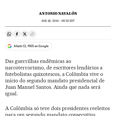
ANTONIO NAVALÓN
AUG
18, 2014 - 08:52
EDT
Compartir en Whatsapp
Compartir en Facebook
Compartir en Twitter
Desplegar Redes Sociales
Añadir EL PAÍS en Google
Das guerrilhas endêmicas ao
narcoterrorismo, de escritores lendários a
futebolistas quixotescos, a Colômbia vive o
início do segundo mandato presidencial de
Juan Manuel Santos. Ainda que nada será
igual.
A Colômbia só teve dois presidentes reeleitos
para um segundo mandato consecutivo.