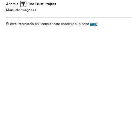
Guerrilhas
Partidos políticos
América do Sul
Adere a
Mais informações
América Latina
Grupos terroristas
Guerra
América
Terrorismo
Conflitos
Política
aquí
Si está interesado en licenciar este contenido, pinche