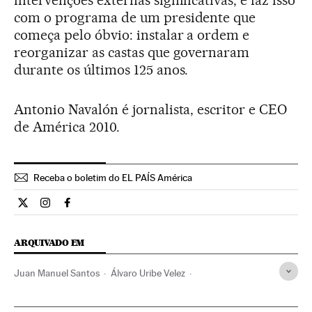
intervenções externas significativas, e faz isso
com o programa de um presidente que
começa pelo óbvio: instalar a ordem e
reorganizar as castas que governaram
durante os últimos 125 anos.
Antonio Navalón é jornalista, escritor e CEO
de América 2010.
Receba o boletim do EL PAÍS América
Opiniao El País Brasil en Twitter
Opiniao El País Brasil en Instagram
Opiniao El País Brasil en Facebook
ARQUIVADO EM
Juan Manuel Santos
Álvaro Uribe Velez
Pablo Escobar Gaviria
Partido de la U
FARC
Colômbia