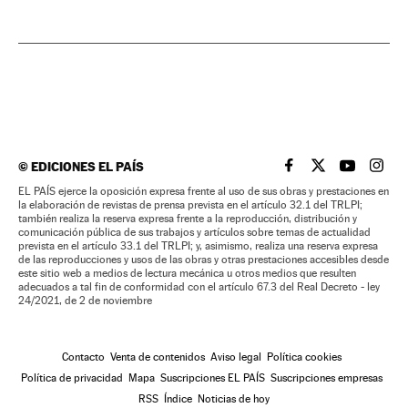
©
EDICIONES EL PAÍS
EL PAÍS BRASIL EN
EL PAÍS BRASI
EL PAÍS B
EL PA
EL PAÍS ejerce la oposición expresa frente al uso de sus obras y prestaciones en
la elaboración de revistas de prensa prevista en el artículo 32.1 del TRLPI;
también realiza la reserva expresa frente a la reproducción, distribución y
comunicación pública de sus trabajos y artículos sobre temas de actualidad
prevista en el artículo 33.1 del TRLPI; y, asimismo, realiza una reserva expresa
de las reproducciones y usos de las obras y otras prestaciones accesibles desde
este sitio web a medios de lectura mecánica u otros medios que resulten
adecuados a tal fin de conformidad con el artículo 67.3 del Real Decreto - ley
24/2021, de 2 de noviembre
Contacto
Venta de contenidos
Aviso legal
Política cookies
Política de privacidad
Mapa
Suscripciones EL PAÍS
Suscripciones empresas
RSS
Índice
Noticias de hoy