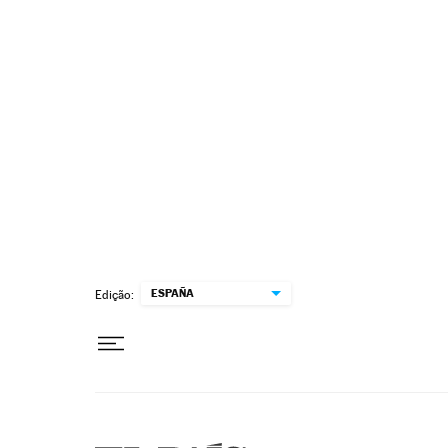
Pular para o conteúdo
ESPAÑA
Edição: