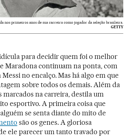
da nos primeiros anos de sua carreira como jogador da seleção brasileira.
GETTY
idícula para decidir quem foi o melhor
lé e Maradona continuam na ponta, com
ra Messi no encalço. Mas há algo em que
vantagem sobre todos os demais. Além da
ls marcados na carreira, destila um
rito esportivo. A primeira coisa que
alguém se senta diante do mito de
mento
são os genes. A gloriosa
de ele parecer um tanto travado por