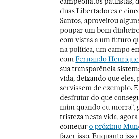
campeonatos paulistas, d
duas Libertadores e cinco
Santos, aproveitou algun
poupar um bom dinheiro
com vistas a um futuro 
na política, um campo e
com
Fernando Henrique
sua transparência sistem
vida, deixando que eles,
servissem de exemplo. E
desfrutar do que conseg
mim quando eu morra”, ga
tristeza nesta vida, agor
começar
o próximo Mun
fazer isso. Enquanto iss