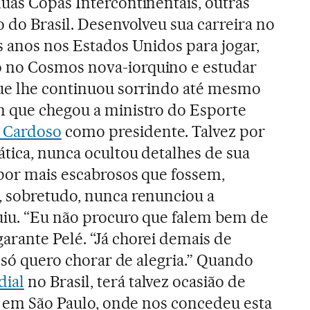
uas Copas Intercontinentais, outras
 do Brasil. Desenvolveu sua carreira no
s anos nos Estados Unidos para jogar,
 no Cosmos nova-iorquino e estudar
que lhe continuou sorrindo até mesmo
m que chegou a ministro do Esporte
 Cardoso
como presidente. Talvez por
ática, nunca ocultou detalhes de sua
 por mais escabrosos que fossem,
, sobretudo, nunca renunciou a
uiu. “Eu não procuro que falem bem de
rante Pelé. “Já chorei demais de
a só quero chorar de alegria.” Quando
dial
no Brasil, terá talvez ocasião de
o, em São Paulo, onde nos concedeu esta