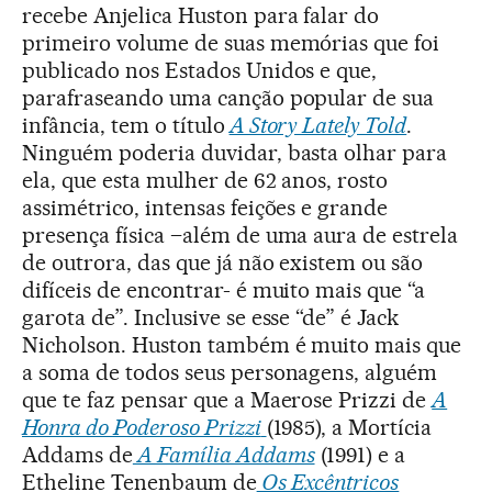
recebe Anjelica Huston para falar do
primeiro volume de suas memórias que foi
publicado nos Estados Unidos e que,
parafraseando uma canção popular de sua
infância, tem o título
A Story Lately Told
.
Ninguém poderia duvidar, basta olhar para
ela, que esta mulher de 62 anos, rosto
assimétrico, intensas feições e grande
presença física –além de uma aura de estrela
de outrora, das que já não existem ou são
difíceis de encontrar- é muito mais que “a
garota de”. Inclusive se esse “de” é Jack
Nicholson. Huston também é muito mais que
a soma de todos seus personagens, alguém
que te faz pensar que a Maerose Prizzi de
A
Honra do Poderoso Prizzi
(1985), a Mortícia
Addams de
A Família Addams
(1991) e a
Etheline Tenenbaum de
Os Excêntricos