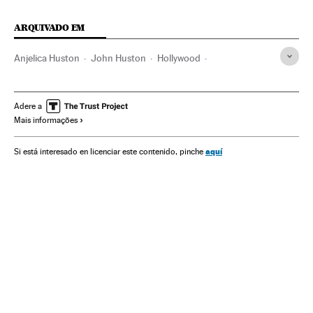
ARQUIVADO EM
Anjelica Huston
John Huston
Hollywood
Cinema dos Estados Unidos
Indústria Cinematográfica
Cine
Divas
Artistas
Famosos
Gente
Sociedade
Adere a
Mais informações
aquí
Si está interesado en licenciar este contenido, pinche