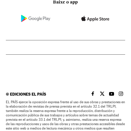
Baixe o app
©
EDICIONES EL PAÍS
EL PAÍS BRASIL EN
EL PAÍS BRASI
EL PAÍS B
EL PA
EL PAÍS ejerce la oposición expresa frente al uso de sus obras y prestaciones en
la elaboración de revistas de prensa prevista en el artículo 32.1 del TRLPI;
también realiza la reserva expresa frente a la reproducción, distribución y
comunicación pública de sus trabajos y artículos sobre temas de actualidad
prevista en el artículo 33.1 del TRLPI; y, asimismo, realiza una reserva expresa
de las reproducciones y usos de las obras y otras prestaciones accesibles desde
este sitio web a medios de lectura mecánica u otros medios que resulten