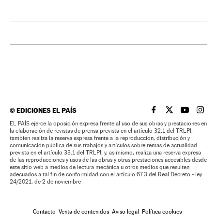
©
EDICIONES EL PAÍS
EL PAÍS BRASIL EN
EL PAÍS BRASI
EL PAÍS B
EL PA
EL PAÍS ejerce la oposición expresa frente al uso de sus obras y prestaciones en
la elaboración de revistas de prensa prevista en el artículo 32.1 del TRLPI;
también realiza la reserva expresa frente a la reproducción, distribución y
comunicación pública de sus trabajos y artículos sobre temas de actualidad
prevista en el artículo 33.1 del TRLPI; y, asimismo, realiza una reserva expresa
de las reproducciones y usos de las obras y otras prestaciones accesibles desde
este sitio web a medios de lectura mecánica u otros medios que resulten
adecuados a tal fin de conformidad con el artículo 67.3 del Real Decreto - ley
24/2021, de 2 de noviembre
Contacto
Venta de contenidos
Aviso legal
Política cookies