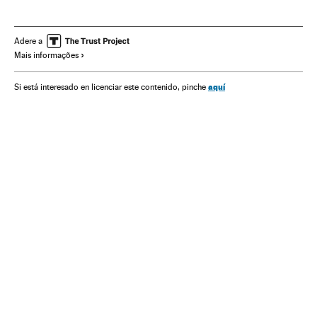
Ferias tecnología
Mobile World Capital
Fundações
Feiras comerciais
Eventos
Tecnologia
Ciência
Adere a
Mais informações
Sociedade
Comércio
MWC 2014
Barcelona
Catalunha
Espanha
aquí
Si está interesado en licenciar este contenido, pinche