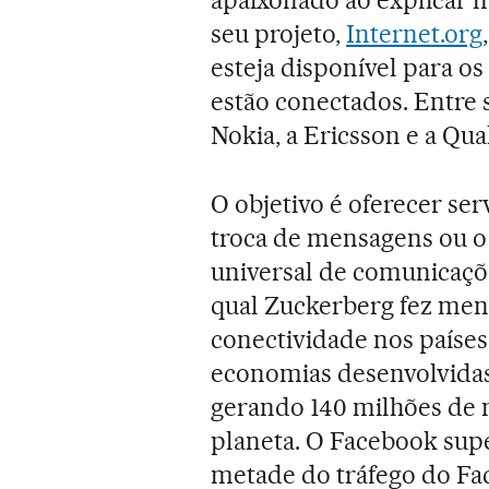
apaixonado ao explicar 
seu projeto,
Internet.org
esteja disponível para o
estão conectados. Entre 
Nokia, a Ericsson e a Q
O objetivo é oferecer ser
troca de mensagens ou o 
universal de comunicaçõ
qual Zuckerberg fez menç
conectividade nos paíse
economias desenvolvidas
gerando 140 milhões de 
planeta. O Facebook super
metade do tráfego do Fa