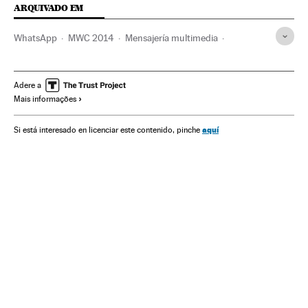
ARQUIVADO EM
WhatsApp
MWC 2014
Mensajería multimedia
Mobile World Congress
Barcelona
Mobile World Capital
Facebook
Aplicações informáticas
Redes sociais
Adere a
Mais informações
Catalunha
Feiras comerciais
Fundações
Comércio
Internet
Telefonia móvel
Programas informáticos
aquí
Si está interesado en licenciar este contenido, pinche
Telefonia
Informática
Mobilidade
Empresas
Eventos
Telecomunicações
Tecnologia
Economia
Espanha