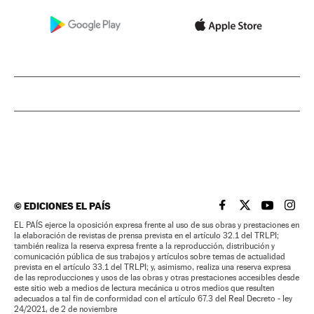
©
EDICIONES EL PAÍS
EL PAÍS BRASIL EN
EL PAÍS BRASI
EL PAÍS B
EL PA
EL PAÍS ejerce la oposición expresa frente al uso de sus obras y prestaciones en
la elaboración de revistas de prensa prevista en el artículo 32.1 del TRLPI;
también realiza la reserva expresa frente a la reproducción, distribución y
comunicación pública de sus trabajos y artículos sobre temas de actualidad
prevista en el artículo 33.1 del TRLPI; y, asimismo, realiza una reserva expresa
de las reproducciones y usos de las obras y otras prestaciones accesibles desde
este sitio web a medios de lectura mecánica u otros medios que resulten
adecuados a tal fin de conformidad con el artículo 67.3 del Real Decreto - ley
24/2021, de 2 de noviembre