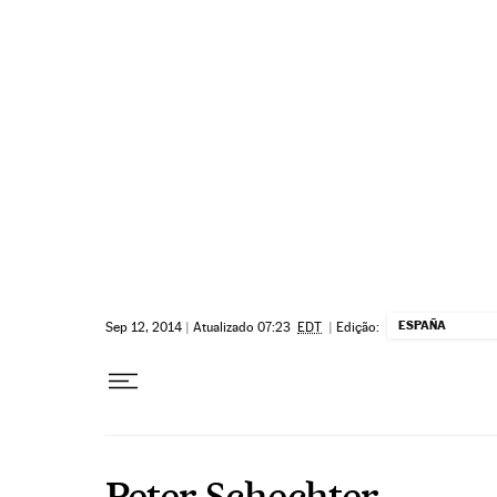
Pular para o conteúdo
ESPAÑA
Sep 12, 2014
|
Atualizado 07:23
EDT
|
Edição:
Peter Schechter