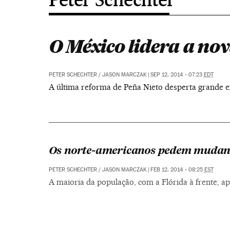
O México lidera a nov
PETER SCHECHTER
/
JASON MARCZAK
|
SEP 12, 2014 - 07:23
EDT
A última reforma de Peña Nieto desperta grande ex
Os norte-americanos pedem mudanç
PETER SCHECHTER
/
JASON MARCZAK
|
FEB 12, 2014 - 08:25
EST
A maioria da população, com a Flórida à frente, ap