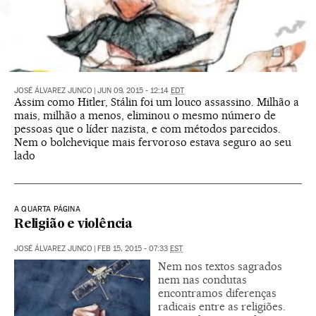
JOSÉ ÁLVAREZ JUNCO
|
JUN 09, 2015 - 12:14
EDT
Assim como Hitler, Stálin foi um louco assassino. Milhão a
mais, milhão a menos, eliminou o mesmo número de
pessoas que o líder nazista, e com métodos parecidos.
Nem o bolchevique mais fervoroso estava seguro ao seu
lado
A QUARTA PÁGINA
Religião e violência
JOSÉ ÁLVAREZ JUNCO
|
FEB 15, 2015 - 07:33
EST
Nem nos textos sagrados
nem nas condutas
encontramos diferenças
radicais entre as religiões.