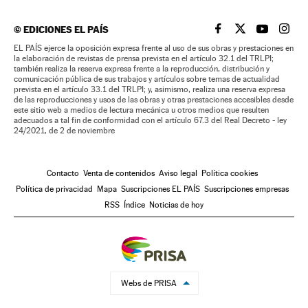
©
EDICIONES EL PAÍS
EL PAÍS BRASIL EN
EL PAÍS BRASI
EL PAÍS B
EL PA
EL PAÍS ejerce la oposición expresa frente al uso de sus obras y prestaciones en
la elaboración de revistas de prensa prevista en el artículo 32.1 del TRLPI;
también realiza la reserva expresa frente a la reproducción, distribución y
comunicación pública de sus trabajos y artículos sobre temas de actualidad
prevista en el artículo 33.1 del TRLPI; y, asimismo, realiza una reserva expresa
de las reproducciones y usos de las obras y otras prestaciones accesibles desde
este sitio web a medios de lectura mecánica u otros medios que resulten
adecuados a tal fin de conformidad con el artículo 67.3 del Real Decreto - ley
24/2021, de 2 de noviembre
Contacto
Venta de contenidos
Aviso legal
Política cookies
Política de privacidad
Mapa
Suscripciones EL PAÍS
Suscripciones empresas
RSS
Índice
Noticias de hoy
Webs de PRISA