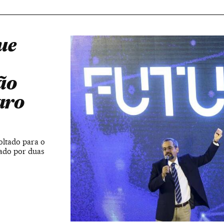
ue
ão
aro
oltado para o
cado por duas