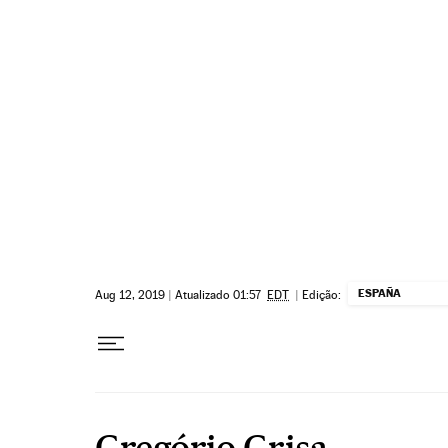
Pular para o conteúdo
ESPAÑA
Aug 12, 2019
|
Atualizado 01:57
EDT
|
Edição:
Gregório Grisa