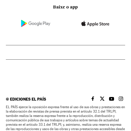
Baixe o app
©
EDICIONES EL PAÍS
EL PAÍS BRASIL EN
EL PAÍS BRASI
EL PAÍS B
EL PA
EL PAÍS ejerce la oposición expresa frente al uso de sus obras y prestaciones en
la elaboración de revistas de prensa prevista en el artículo 32.1 del TRLPI;
también realiza la reserva expresa frente a la reproducción, distribución y
comunicación pública de sus trabajos y artículos sobre temas de actualidad
prevista en el artículo 33.1 del TRLPI; y, asimismo, realiza una reserva expresa
de las reproducciones y usos de las obras y otras prestaciones accesibles desde