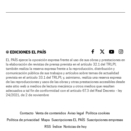
©
EDICIONES EL PAÍS
EL PAÍS BRASIL EN
EL PAÍS BRASI
EL PAÍS B
EL PA
EL PAÍS ejerce la oposición expresa frente al uso de sus obras y prestaciones en
la elaboración de revistas de prensa prevista en el artículo 32.1 del TRLPI;
también realiza la reserva expresa frente a la reproducción, distribución y
comunicación pública de sus trabajos y artículos sobre temas de actualidad
prevista en el artículo 33.1 del TRLPI; y, asimismo, realiza una reserva expresa
de las reproducciones y usos de las obras y otras prestaciones accesibles desde
este sitio web a medios de lectura mecánica u otros medios que resulten
adecuados a tal fin de conformidad con el artículo 67.3 del Real Decreto - ley
24/2021, de 2 de noviembre
Contacto
Venta de contenidos
Aviso legal
Política cookies
Política de privacidad
Mapa
Suscripciones EL PAÍS
Suscripciones empresas
RSS
Índice
Noticias de hoy