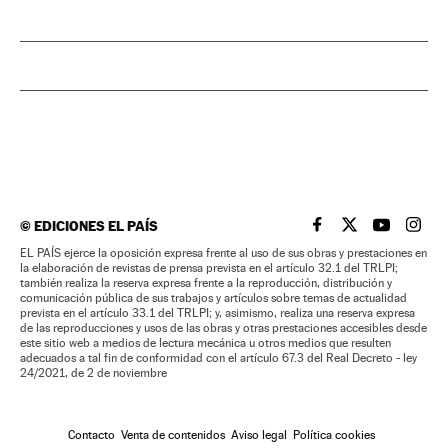
©
EDICIONES EL PAÍS
EL PAÍS BRASIL EN
EL PAÍS BRASI
EL PAÍS B
EL PA
EL PAÍS ejerce la oposición expresa frente al uso de sus obras y prestaciones en
la elaboración de revistas de prensa prevista en el artículo 32.1 del TRLPI;
también realiza la reserva expresa frente a la reproducción, distribución y
comunicación pública de sus trabajos y artículos sobre temas de actualidad
prevista en el artículo 33.1 del TRLPI; y, asimismo, realiza una reserva expresa
de las reproducciones y usos de las obras y otras prestaciones accesibles desde
este sitio web a medios de lectura mecánica u otros medios que resulten
adecuados a tal fin de conformidad con el artículo 67.3 del Real Decreto - ley
24/2021, de 2 de noviembre
Contacto
Venta de contenidos
Aviso legal
Política cookies