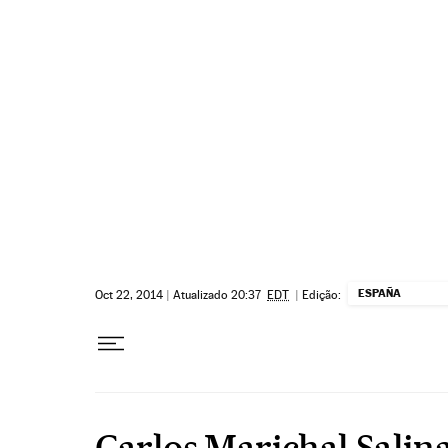
Pular para o conteúdo
ESPAÑA
Oct 22, 2014
|
Atualizado 20:37
EDT
|
Edição:
Carlos Marichal Salin