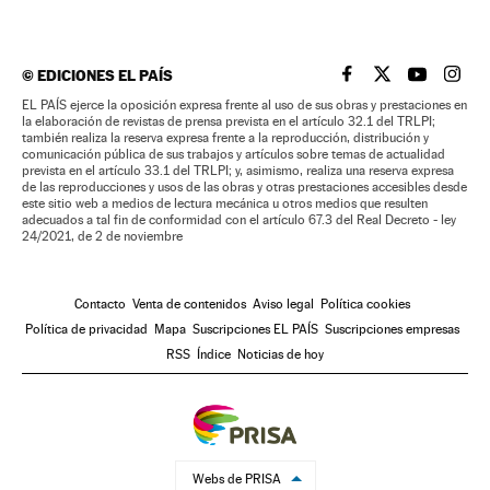
©
EDICIONES EL PAÍS
EL PAÍS BRASIL EN
EL PAÍS BRASI
EL PAÍS B
EL PA
EL PAÍS ejerce la oposición expresa frente al uso de sus obras y prestaciones en
la elaboración de revistas de prensa prevista en el artículo 32.1 del TRLPI;
también realiza la reserva expresa frente a la reproducción, distribución y
comunicación pública de sus trabajos y artículos sobre temas de actualidad
prevista en el artículo 33.1 del TRLPI; y, asimismo, realiza una reserva expresa
de las reproducciones y usos de las obras y otras prestaciones accesibles desde
este sitio web a medios de lectura mecánica u otros medios que resulten
adecuados a tal fin de conformidad con el artículo 67.3 del Real Decreto - ley
24/2021, de 2 de noviembre
Contacto
Venta de contenidos
Aviso legal
Política cookies
Política de privacidad
Mapa
Suscripciones EL PAÍS
Suscripciones empresas
RSS
Índice
Noticias de hoy
Webs de PRISA