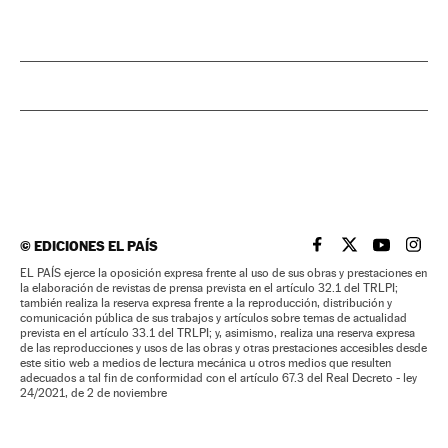
©
EDICIONES EL PAÍS
EL PAÍS BRASIL EN
EL PAÍS BRASI
EL PAÍS B
EL PA
EL PAÍS ejerce la oposición expresa frente al uso de sus obras y prestaciones en
la elaboración de revistas de prensa prevista en el artículo 32.1 del TRLPI;
también realiza la reserva expresa frente a la reproducción, distribución y
comunicación pública de sus trabajos y artículos sobre temas de actualidad
prevista en el artículo 33.1 del TRLPI; y, asimismo, realiza una reserva expresa
de las reproducciones y usos de las obras y otras prestaciones accesibles desde
este sitio web a medios de lectura mecánica u otros medios que resulten
adecuados a tal fin de conformidad con el artículo 67.3 del Real Decreto - ley
24/2021, de 2 de noviembre