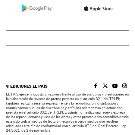
©
EDICIONES EL PAÍS
EL PAÍS BRASIL EN
EL PAÍS BRASI
EL PAÍS B
EL PA
EL PAÍS ejerce la oposición expresa frente al uso de sus obras y prestaciones en
la elaboración de revistas de prensa prevista en el artículo 32.1 del TRLPI;
también realiza la reserva expresa frente a la reproducción, distribución y
comunicación pública de sus trabajos y artículos sobre temas de actualidad
prevista en el artículo 33.1 del TRLPI; y, asimismo, realiza una reserva expresa
de las reproducciones y usos de las obras y otras prestaciones accesibles desde
este sitio web a medios de lectura mecánica u otros medios que resulten
adecuados a tal fin de conformidad con el artículo 67.3 del Real Decreto - ley
24/2021, de 2 de noviembre