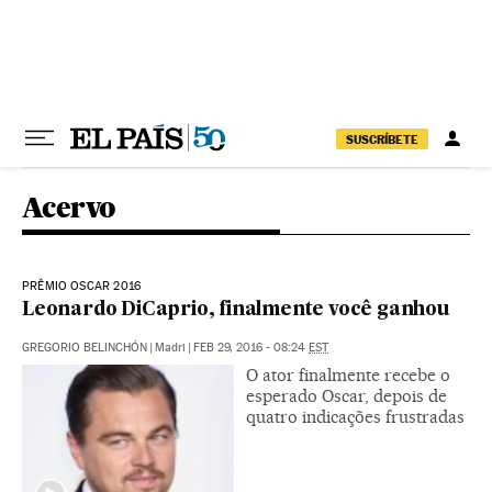
Pular para o conteúdo
SUSCRÍBETE
Acervo
PRÊMIO OSCAR 2016
Leonardo DiCaprio, finalmente você ganhou
GREGORIO BELINCHÓN
|
Madri
|
FEB 29, 2016 - 08:24
EST
O ator finalmente recebe o
esperado Oscar, depois de
quatro indicações frustradas