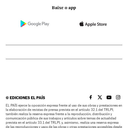
Baixe o app
©
EDICIONES EL PAÍS
EL PAÍS BRASIL EN
EL PAÍS BRASI
EL PAÍS B
EL PA
EL PAÍS ejerce la oposición expresa frente al uso de sus obras y prestaciones en
la elaboración de revistas de prensa prevista en el artículo 32.1 del TRLPI;
también realiza la reserva expresa frente a la reproducción, distribución y
comunicación pública de sus trabajos y artículos sobre temas de actualidad
prevista en el artículo 33.1 del TRLPI; y, asimismo, realiza una reserva expresa
de las reproducciones y usos de las obras y otras prestaciones accesibles desde