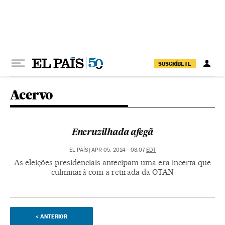
Pular para o conteúdo
SUSCRÍBETE
Acervo
Encruzilhada afegã
EL PAÍS
|
APR 05, 2014 - 08:07
EDT
As eleições presidenciais antecipam uma era incerta que
culminará com a retirada da OTAN
<
ANTERIOR